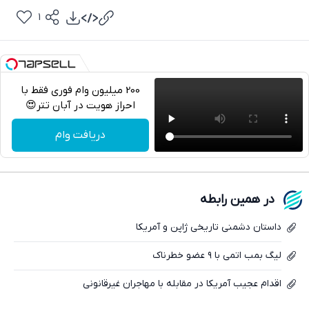
1
200 میلیون وام فوری فقط با
احراز هویت در آبان تتر😍
تلگرام
دریافت وام
واتساپ
فیسبوک
در همین رابطه
ایکس
داستان دشمنی تاریخی ژاپن و آمریکا
لیگ بمب اتمی با ۹ عضو خطرناک
اقدام عجیب آمریکا در مقابله با مهاجران غیرقانونی