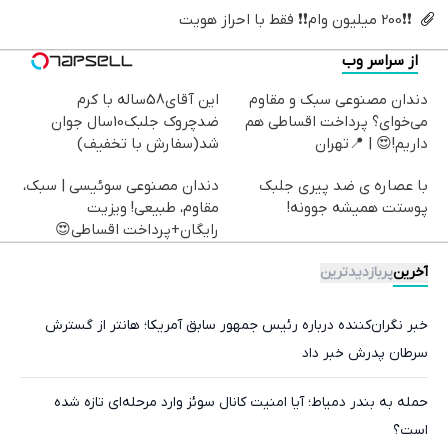
❗❗200 میلیون وام❗❗ فقط با احراز هویت
از سراسر وب
دندان مصنوعی سبک و مقاوم
این آقای58ساله با کرم
می‌خوای؟ پرداخت اقساطی هم
ضدچروک جلبک10سال جوان
داریم!😍 | 📍تهران
شد(سفارش با تخفیف)
با عصاره ی ضد پیری جلبک
دندان مصنوعی سوئیسی | سبک،
پوستت همیشه جوونه!
مقاوم، طبیعی! ویزیت
رایگان+پرداخت اقساطی😍
آخرین
پربازدیدترین
خبر نگران‌کننده درباره رئیس جمهور سابق آمریکا؛ هانتر از گسترش
سرطان پدرش خبر داد
حمله به بندر دمیاط؛ آیا امنیت کانال سوئز وارد مرحله‌ای تازه شده
است؟