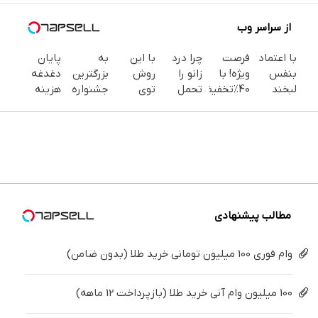
از سراسر وب
با اعتماد
فرصت
چرا درد
با این
به
پایان
بنفس
ویژه! با
زانو را
روش
بزرگترین
دغدغه
لبخند
40٪تخفیف
تحمل
توی
جشنواره
هزینه
بزن (ژل
دندوناتو
می‌کنی؟
خونه،سفیدی
ایمپلنت
های
سفیدکننده
در حد
خیلی
و زیبایی
تهران سر
دندان
دندان40%تخفیف)
کامپوزیت
ساده
دندوناتو
بزنید ! |
پزشکی با
سفید کن
درمنزل
برگردون
فقط ۲۵
پک
درمانش
(40%off)
میلیون !
سفید
کن
کننده
خانگی
مطالب پیشنهادی
وام فوری 100 میلیون تومانی خرید طلا (بدون ضامن)
100 میلیون وام آنی خرید طلا (بازپرداخت 12 ماهه)