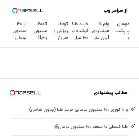
از سراسر وب
موهای
وام 15
خرید طلا
توقف
❗❗200
تا ۴۰
پرپشت
میلیاردی
آبشده با
ریزش و
میلیون
میلیون
و
آبان تتر
100 هزار
شروع
وام❗❗
تومان
اعتمادبه‌نفس
| فوری،
تومن
رشد
فقط با
اعتبار
بیشتر با
فقط با
مجدد با
احراز
بگیر
شامپو
احراز
تغذیه
هویت
جلبک
هویت
عمیق
شامپو
جلبک
اسپیرولینا
مطالب پیشنهادی
وام فوری 100 میلیون تومانی خرید طلا (بدون ضامن)
طلا قسطی تا سقف 100 میلیون تومان💰