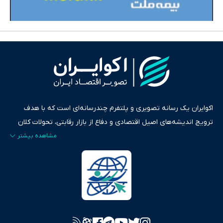
اکوایران یک رسانه تصویری و پلتفرم چندرسانه‌ای است که با هدف
ترویج اندیشه‌های اصیل اقتصادی و دفاع از بازار رقابتی، تحولات کلان
ایران و جهان را در قالب‌های ویدیو، پادکست، متن و گزارش‌های تحلیلی
پایش می‌کند. این رسانه به عنوان منبعی دقیق و قابل اعتماد، فراتر از
اطلاع‌رسانی صرف، به تبیین سیاست‌ها و کارکردهای بازارهای مالی،
سرمایه‌گذاری، تجارت و حوزه‌های نوظهور می‌پردازد. اکوایران با پایبندی
به اصول «انصاف، امانت و صداقت»، بستری برای انعکاس آراء متنوع
فراهم کرده و می‌کوشد با تفکیک حقایق مستند از ادعاهای بی‌اساس،
تصویری شفاف از واقعیت‌های اقتصادی ارائه دهد. ما در اکوایران با