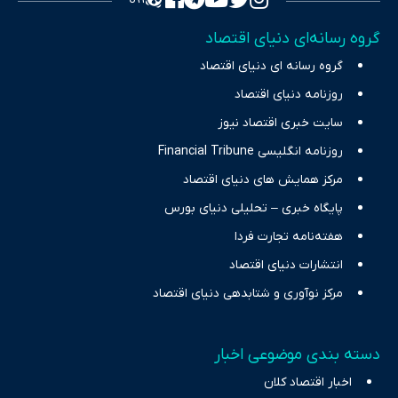
تمرکز بر منافع اقتصاد رقابتی و آزادی انتخاب، راهکارهای چیرگی بر
گروه رسانه‌ای دنیای اقتصاد
چالش‌های فقر و بیکاری را جست‌وجو کرده و در کنار تحلیل آمارها،
گروه رسانه ای دنیای اقتصاد
نیازهای خبری مخاطبان در حوزه‌های اثرگذار بر اقتصاد را با رویکردی
حرفه‌ای و روزآمد پوشش می‌دهیم.
روزنامه دنیای اقتصاد
سایت خبری اقتصاد نیوز
روزنامه انگلیسی Financial Tribune
مرکز همایش های دنیای اقتصاد
پایگاه خبری – تحلیلی دنیای بورس
هفته‌نامه تجارت فردا
انتشارات دنیای اقتصاد
مرکز نوآوری و شتابدهی دنیای اقتصاد
دسته بندی موضوعی اخبار
اخبار اقتصاد کلان