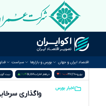
اقتصاد ایران و جهان
بورس و بازارها
سیاست
فناو
۱٫۱۴ %
‎−۰٫۰۱ %
۰٫۹۵ %
53,
یورو
217,280
درهم امارات
51,571
بیت کوی
اخبار بورس
واگذاری سرخاب