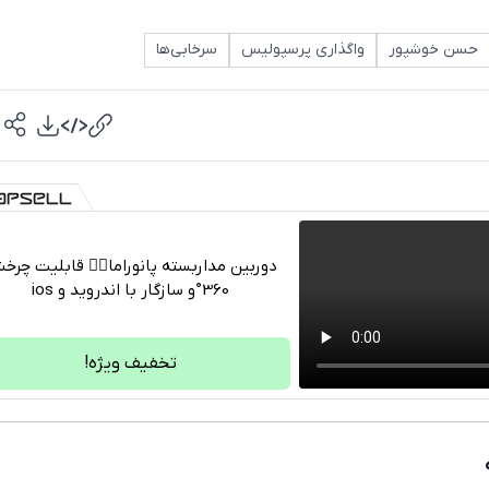
حسن خوشپور
واگذاری پرسپولیس
سرخابی‌ها
دوربین مداربسته پانوراما👈🏻 قابلیت چر
360°و سازگار با اندروید و ios
تلگرام
واتساپ
تخفیف ویژه!
فیسبوک
ایکس