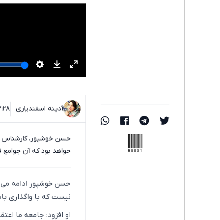
آدینه اسفندیاری
۱۳:۲۸ - ۰۸ اردیبه
62291
حسن خوشپور، کارشناس ا
خواهد بود که آن جوامع 
حسن خوشپور ادامه می‌د
نیست که با واگذاری باش
او افزود: جامعه ما اع