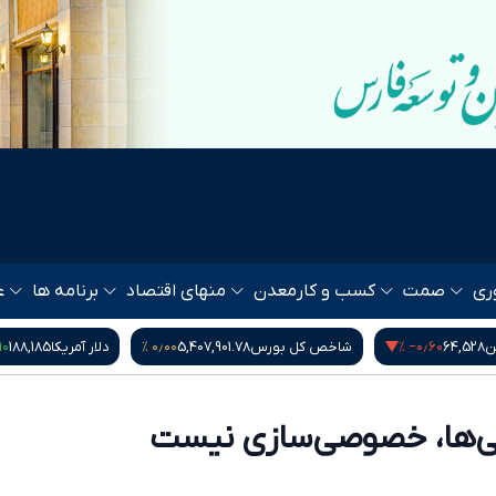
ری
صمت
کسب و کار
معدن
منهای اقتصاد
برنامه ها
ع
۰ %
۰٫۰۰ %
‎−۰٫۶۰ %
ن
64,528
شاخص کل بورس
5,407,901.78
دلار آمریکا
188,185
ی‌ها، خصوصی‌سازی نیست