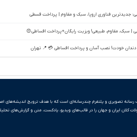
 جدیدترین فناوری اروپا، سبک و مقاوم | پرداخت قسطی
| سبک، مقاوم، طبیعی! ویزیت رایگان+پرداخت اقساطی😍
ندان خودت! نصب آسان و پرداخت اقساطی 💳 📍 تهران
ک رسانه تصویری و پلتفرم چندرسانه‌ای است که با هدف ترویج اندیشه‌های اصیل
ولات کلان ایران و جهان را در قالب‌های ویدیو، پادکست، متن و گزارش‌های تحلیل
بعی دقیق و قابل اعتماد، فراتر از اطلاع‌رسانی صرف، به تبیین سیاست‌ها و کارک
ری، تجارت و حوزه‌های نوظهور می‌پردازد. اکوایران با پایبندی به اصول «انصاف
س آراء متنوع فراهم کرده و می‌کوشد با تفکیک حقایق مستند از ادعاهای بی‌اس