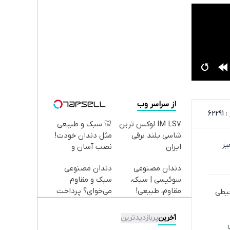
از سراسر وب
622
IM LS7 لوکس ترین
🦷 سبک و طبیعی
شاسی بلند برقی
مثل دندان خودت!
یز
ایران
نصب آسان و
پرداخت اقساطی 💳
دندان مصنوعی
دندان مصنوعی
📍 تهران
سوئیسی | سبک،
سبک و مقاوم
مقاوم، طبیعی!
می‌خوای؟ پرداخت
حیطی
ویزیت
اقساطی هم داریم!
رایگان+پرداخت
😍 | 📍تهران
آخرین
پربازدیدترین
اقساطی😍