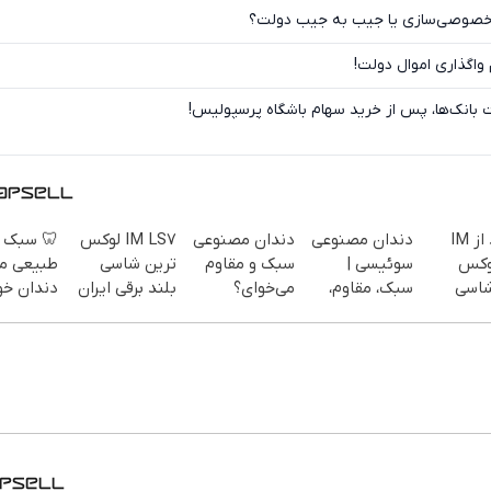
واگذاری سرخابی‌ها؛ خصوصی‌سازی یا
بانک‌ها در خط مقدم 
قرمز پوشی یک دست بانک‌ها، پس از خرید سها
 سبک و
IM LS7 لوکس
دندان مصنوعی
دندان مصنوعی
بازدید از IM
یعی مثل
ترین شاسی
سبک و مقاوم
سوئیسی |
LS7 ل
ان خودت!
بلند برقی ایران
می‌خوای؟
سبک، مقاوم،
ترین
 آسان و
پرداخت
طبیعی! ویزیت
بلند برق
پرداخت
اقساطی هم
رایگان+پرداخت
در 
طی 💳 📍
داریم!😍 | 📍
اقساطی😍
تهران
تهران