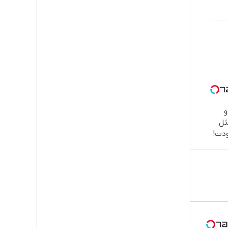

طب
دند
نصب
اقسا