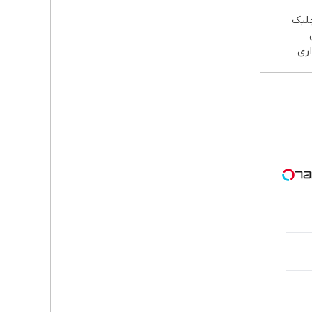
جلبک
ری
 خوش
ش/