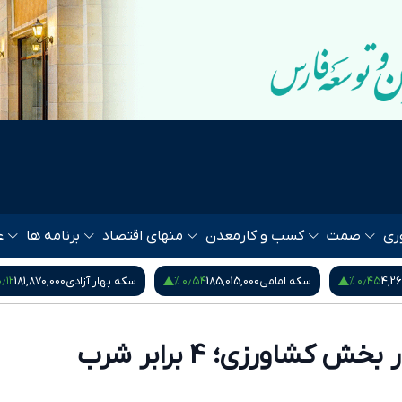
ری
صمت
کسب و کار
معدن
منهای اقتصاد
برنامه ها
ع
٫۱۲ %
۰٫۵۴ %
۰٫۴۵ %
4,2
سکه امامی
185,015,000
سکه بهار آزادی
181,870,000
 کشاورزی؛ 4 برابر شرب