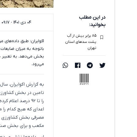
در این مطلب
۰۴ دی ۱۴۰۱ - ۰۹:۱۷
بخوانید:
85 برابر بیش از آب
پشت سدهای استان
تهران
می‌رود.
25944
به گزارش اکوایران، سا
اعدای که هیچ کدام را مر
مکعب و برای بخش صنعت 2.4 میلیارد مترمکعب برآورد 