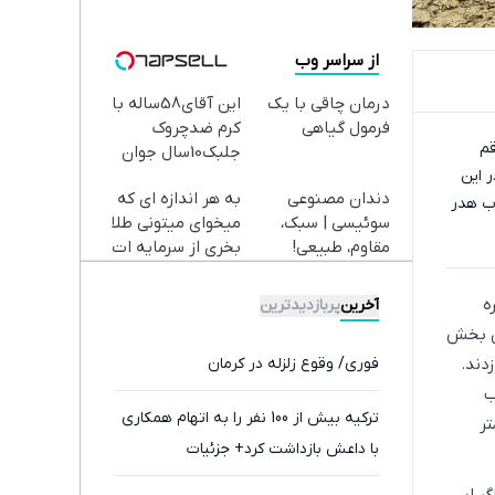
از سراسر وب
درمان چاقی با یک
این آقای58ساله با
فرمول گیاهی
کرم ضدچروک
رقم
جلبک10سال جوان
مترمکعب آب در این
شد(سفارش با
دندان مصنوعی
به هر اندازه ای که
تخفیف)
 آب هدر
سوئیسی | سبک،
میخوای میتونی طلا
مقاوم، طبیعی!
بخری از سرمایه ات
ویزیت
محافظت کنی
رایگان+پرداخت
ه
آخرین
پربازدیدترین
اقساطی😍
ر این بخش
6 تا 77 درصد تخمین زدند.
فوری/ وقوع زلزله در کرمان
ب
ترکیه بیش از 100 نفر را به اتهام همکاری
 8.2 میلیارد متر
با داعش بازداشت کرد+ جزئیات