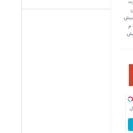
رت
ن
بخش سبزی و صیفی ۳۰ تا ۵۰ درصد بیش
بر
یش
دچروک جلبک10سال