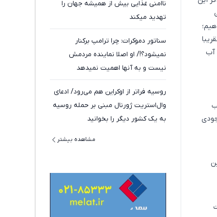
 اگر این
ناامنی غذایی بیش از همیشه جهان را
تهدید میکند
ر دهیم؛
 این رقم تقریبا
سناتور دموکرات: چرا ترامپ برکنار
سهم آب شرب 7 درصد کل آب
نمیشود؟!/ او اصلا نماینده مردمش
نیست و به آنها اهمیت نمیدهد
روسیه فراتر از اوکراین هم می‌رود/ ادعای
تر مکعب
وال‌استریت ژورنال مبنی بر حمله روسیه
تر از موجودی
به یک کشور دیگر را بخوانید
مشاهده بیشتر
ن
ت