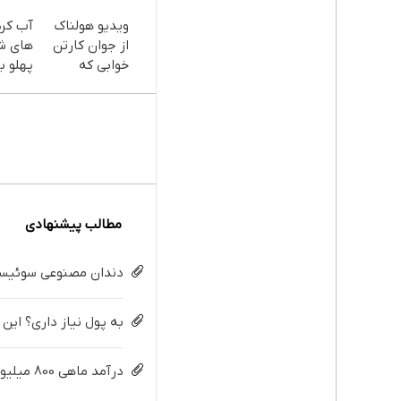
ویدیو هولناک
آب کر
از جوان کارتن
های ش
خوابی که
پهلو با
میلیاردر شد.
پودر
آموزش رایگان
جلبک(
با تخف
مطالب پیشنهادی
دندان مصنوعی سوئیسی:
به پول نیاز داری؟ این
درآمد ماهی 800 میلیونی رویا نیست! امتحانش مجانیه😉