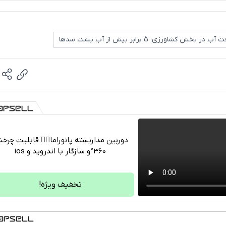
در بخش کشاورزی؛ 5 برابر بیش از آب پشت سدها
دوربین مداربسته پانوراما👈🏻 قابلیت چر
360°و سازگار با اندروید و ios
تلگرام
واتساپ
تخفیف ویژه!
فیسبوک
ایکس