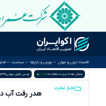
اقتصاد ایران و جهان
بورس و بازارها
سیاست
فناو
۰٫۵۷ %
۰٫۵۵ %
18,
مثقال طلا ۱۸ عیار
80,855,000
اونس طلای جهانی
65.45
اخبار تجارت
هدر رفت آب در بخش