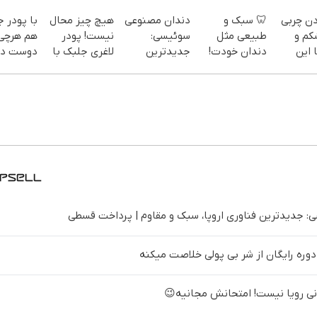
دن چربی
🦷 سبک و
دندان مصنوعی
هیچ چیز محال
با پودر 
کم و
طبیعی مثل
سوئیسی:
نیست! پودر
هم هرچی
 این
دندان خودت!
جدیدترین
لاغری جلبک با
دوست دا
نصب آسان و
فناوری اروپا،
تخفیف
بخور هم
سفارش
پرداخت
سبک و مقاوم |
منتظرته!
هیکل با
یف ویژه)
اقساطی 💳 📍
پرداخت قسطی
لینک
تهران
خرید45%off
 جدیدترین فناوری اروپا، سبک و مقاوم | پرداخت قسطی
 دوره رایگان از شر بی پولی خلاصت میکنه