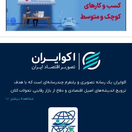
اکوایران یک رسانه تصویری و پلتفرم چندرسانه‌ای است که با هدف
ترویج اندیشه‌های اصیل اقتصادی و دفاع از بازار رقابتی، تحولات کلان
ایران و جهان را در قالب‌های ویدیو، پادکست، متن و گزارش‌های تحلیلی
پایش می‌کند. این رسانه به عنوان منبعی دقیق و قابل اعتماد، فراتر از
اطلاع‌رسانی صرف، به تبیین سیاست‌ها و کارکردهای بازارهای مالی،
سرمایه‌گذاری، تجارت و حوزه‌های نوظهور می‌پردازد. اکوایران با پایبندی
به اصول «انصاف، امانت و صداقت»، بستری برای انعکاس آراء متنوع