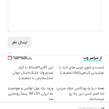
ارسال نظر
از سراسر وب
شست و شوی چربی های کبد با
این آقای58ساله با کرم
نوشیدنی گیاهی(55%تخفیف)
ضدچروک جلبک10سال جوان
شد(سفارش با تخفیف)
همه درباره بوتاکس حرف میزنن؛
ورود یک غول لوکس و هوشمند
اما کمتر کسی این راه رو
به ایران، IM LS9 رسماً رونمایی
میشناسه.
شد