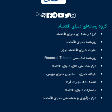
فراهم کرده و می‌کوشد با تفکیک حقایق مستند از ادعاهای بی‌اساس،
تصویری شفاف از واقعیت‌های اقتصادی ارائه دهد. ما در اکوایران با
تمرکز بر منافع اقتصاد رقابتی و آزادی انتخاب، راهکارهای چیرگی بر
گروه رسانه‌ای دنیای اقتصاد
چالش‌های فقر و بیکاری را جست‌وجو کرده و در کنار تحلیل آمارها،
گروه رسانه ای دنیای اقتصاد
نیازهای خبری مخاطبان در حوزه‌های اثرگذار بر اقتصاد را با رویکردی
حرفه‌ای و روزآمد پوشش می‌دهیم.
روزنامه دنیای اقتصاد
سایت خبری اقتصاد نیوز
روزنامه انگلیسی Financial Tribune
مرکز همایش های دنیای اقتصاد
پایگاه خبری – تحلیلی دنیای بورس
هفته‌نامه تجارت فردا
انتشارات دنیای اقتصاد
مرکز نوآوری و شتابدهی دنیای اقتصاد