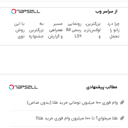
واتساپ
از سراسر وب
فیسبوک
چرا درد
بزرگترین،
رونمایی
مسیر
به
با این
ایکس
زانو را
لوکس‌ترین
رسمی IM
همراهی
بزرگترین
روش
تحمل
و
LS9
و گزارش
جشنواره
توی
می‌کنی؟
قوی‌ترین
لوکس‌ترین
عملکرد
ایمپلنت
خونه،سفیدی
خیلی
شاسی
EREV در
گروه
تهران سر
و زیبایی
ساده
بلند
ایران
اسنپ در
بزنید ! |
دندوناتو
درمنزل
EREV در
۱۴۰۴
فقط ۲۵
برگردون
درمانش
در ایران
میلیون !
(40%off)
کن
رونمایی
شد
مطالب پیشنهادی
وام فوری 100 میلیون تومانی خرید طلا (بدون ضامن)
طلا میخوای؟ تا 100 میلیون وام فوری خرید طلا‼️