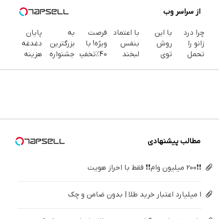
از سراسر وب
چرا درد
با این
با اعتماد
فرصت
به
پایان
زانو را
روش
بنفس
ویژه! با
بزرگترین
دغدغه
تحمل
توی
لبخند
40٪تخفیف
جشنواره
هزینه
می‌کنی؟
خونه،سفیدی
بزن (ژل
دندوناتو
ایمپلنت
های
خیلی
و زیبایی
سفیدکننده
در حد
تهران سر
دندان
ساده
دندوناتو
دندان40%تخفیف)
کامپوزیت
بزنید ! |
پزشکی با
درمنزل
برگردون
سفید کن
فقط ۲۵
پک
درمانش
(40%off)
میلیون !
سفید
کن
کننده
خانگی
مطالب پیشنهادی
❗❗200 میلیون وام❗❗ فقط با احراز هویت
۱ میلیارد اعتبار خرید طلا | بدون ضامن و چک