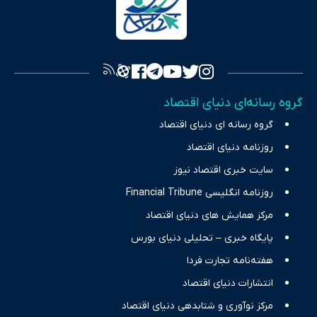
سرمایه‌گذاری، تجارت و حوزه‌های نوظهور می‌پردازد. اکوایران با پایبندی
به اصول «انصاف، امانت و صداقت»، بستری برای انعکاس آراء متنوع
فراهم کرده و می‌کوشد با تفکیک حقایق مستند از ادعاهای بی‌اساس،
تصویری شفاف از واقعیت‌های اقتصادی ارائه دهد. ما در اکوایران با
تمرکز بر منافع اقتصاد رقابتی و آزادی انتخاب، راهکارهای چیرگی بر
گروه رسانه‌ای دنیای اقتصاد
چالش‌های فقر و بیکاری را جست‌وجو کرده و در کنار تحلیل آمارها،
گروه رسانه ای دنیای اقتصاد
نیازهای خبری مخاطبان در حوزه‌های اثرگذار بر اقتصاد را با رویکردی
حرفه‌ای و روزآمد پوشش می‌دهیم.
روزنامه دنیای اقتصاد
سایت خبری اقتصاد نیوز
روزنامه انگلیسی Financial Tribune
مرکز همایش های دنیای اقتصاد
پایگاه خبری – تحلیلی دنیای بورس
هفته‌نامه تجارت فردا
انتشارات دنیای اقتصاد
مرکز نوآوری و شتابدهی دنیای اقتصاد