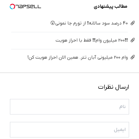
مطالب پیشنهادی
40 درصد سود سالانه❗ از تورم جا نمونی😲
❗❗200 میلیون وام❗❗ فقط با احراز هویت
وام 200 میلیونی آبان تتر. همین الان احراز هویت کن!
ارسال نظرات