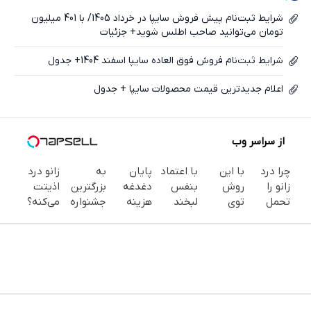
ایکس
شرایط ثبت‌نام پیش فروش سایپا در خرداد 1405/ با 401 میلیون
تومان می‌توانید صاحب اطلس شوید+ جزئیات
شرایط ثبت‌نام فروش فوق العاده سایپا اسفند 1404+ جدول
اعلام جدیدترین قیمت محصولات سایپا + جدول
از سراسر وب
چرا درد
با این
با اعتماد
پایان
به
زانو درد
زانو را
روش
بنفس
دغدغه
بزرگترین
اذیتت
تحمل
توی
لبخند
هزینه
جشنواره
می‌کنه؟
می‌کنی؟
خونه،سفیدی
بزن (ژل
های
ایمپلنت
درمانش
خیلی
و زیبایی
سفیدکننده
دندان
تهران سر
آسون‌تر
ساده
دندوناتو
دندان40%تخفیف)
پزشکی با
بزنید ! |
از چیزیه
درمنزل
برگردون
پک
فقط ۲۵
که فکر
درمانش
(40%off)
سفید
میلیون !
می‌کنی✅پرسشن
کن
کننده
خانگی