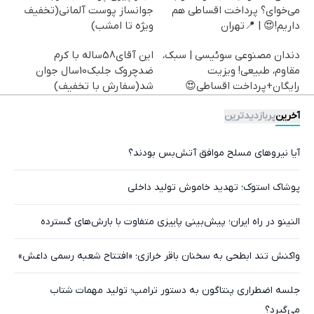
می‌خوای؟ پرداخت اقساطی هم
جوانساز پوست آلمانی(تخفیف
داریم!😍 | 📍تهران
ویژه تا امشب)
دندان مصنوعی سوئیسی | سبک،
این آقای58ساله با کرم
مقاوم، طبیعی! ویزیت
ضدچروک جلبک10سال جوان
رایگان+پرداخت اقساطی😍
شد(سفارش با تخفیف)
آخرین
پربازدیدترین
آیا نیروهای مسلح موافق آتش‌بس بودند؟
پوشاک استوک؛ تهدید خاموش تولید داخلی
النینو در راه ایران؛ پیش‌بینی پاییزی متفاوت با بارش‌های گسترده
واکنش تند ابطحی به سخنان باقر خرازی؛ «افتتاح شعبه رسمی داعش»
جلسه اضطراری پنتاگون به دستور ترامپ؛ تولید مهمات شتاب
می‌گیرد؟