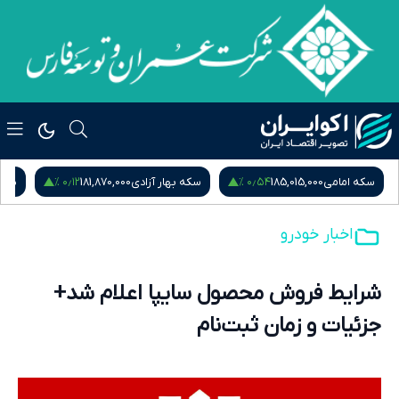
۰٫۱۲ %
۰٫۵۴ %
سکه امامی
185,015,000
سکه بهار آزادی
181,870,000
نیم
اخبار خودرو
شرایط فروش محصول سایپا اعلام شد+
جزئیات و زمان ثبت‌نام