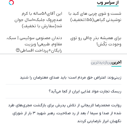
از سراسر وب
شست و شوی چربی های کبد با
این آقای58ساله با کرم
نوشیدنی گیاهی(55%تخفیف)
ضدچروک جلبک10سال جوان
شد(سفارش با تخفیف)
برای همیشه بذرِ چاقی رو توی
دندان مصنوعی سوئیسی | سبک،
وجودت بُکُش!
مقاوم، طبیعی! ویزیت
رایگان+پرداخت اقساطی😍
آخرین
پربازدیدترین
زینی‌وند: اعتراض حق مردم است؛ باید صدای معترضان را شنید
ریسک تجارت مواد غذایی ایران از کجا می‌آید؟
روایت محمدرضا لاریجانی از تلاش پدرش برای بازگشت مجری‌های طرد
شده از صدا و سیما / بعد از رد صلاحیت، رهبر شهید ۳ بار از شورای
نگهبان ابراز نارضایتی کردند