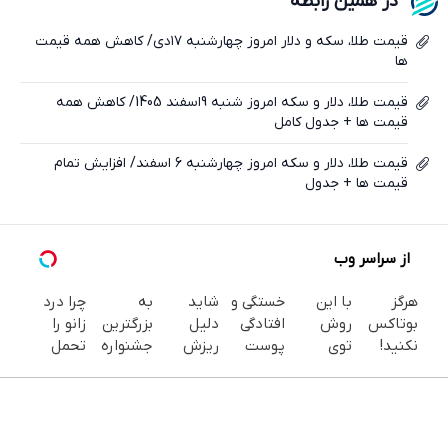
در همین رابطه
ایکس
قیمت طلا، سکه و دلار امروز چهارشنبه ۱۷دی/ کاهش همه قیمت
‌ها
قیمت طلا، دلار و سکه امروز شنبه 9اسفند 1405/ کاهش همه
قیمت ها + جدول کامل
قیمت طلا، دلار و سکه امروز چهارشنبه 6 اسفند/ افزایش تمام
قیمت ها + جدول
از سراسر وب
هرگز
با این
خستگی و
شاید
به
چرا درد
بوتاکس
روش
افتادگی
دلیل
بزرگترین
زانو را
نکنید!
توی
پوست
ریزش
جشنواره
تحمل
جوانساز
خونه،سفیدی
صورتت
موهات
ایمپلنت
می‌کنی؟
جلبک
و زیبایی
رو تو یک
اصلاً
تهران سر
خیلی
پوست
دندوناتو
جلسه
چیزی
بزنید ! |
ساده
شمارا ۱۰
برگردون
درست
نباشه که
فقط ۲۵
درمنزل