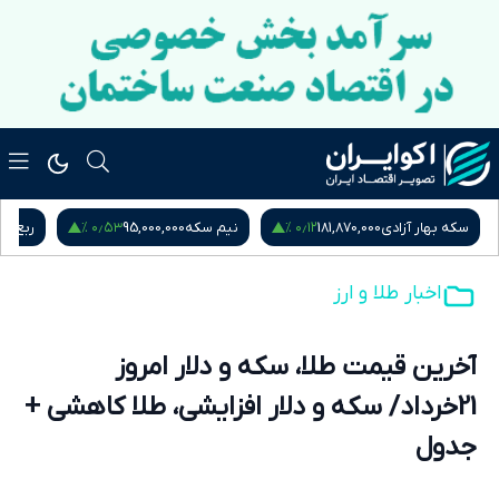
۰٫۵۳ %
۰٫۱۲ %
سکه بهار آزادی
181,870,000
نیم سکه
95,000,000
ربع س
اخبار طلا و ارز
آخرین قیمت طلا، سکه و دلار امروز
21خرداد/ سکه و دلار افزایشی، طلا کاهشی +
جدول