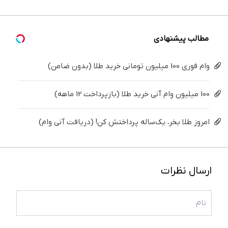
سال
(40%off)
کن ✅
فکر
میلیون !
درمانش
جوان می
میکنی.
کن
کند
مطالب پیشنهادی
وام فوری 100 میلیون تومانی خرید طلا (بدون ضامن)
100 میلیون وام آنی خرید طلا (بازپرداخت 12 ماهه)
امروز طلا بخر، یک‌ساله پرداختش کن! (دریافت آنی وام)
ارسال نظرات