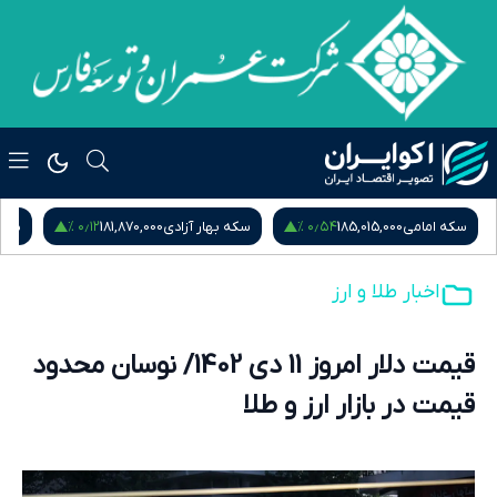
۰٫۱۲ %
۰٫۵۴ %
سکه امامی
185,015,000
سکه بهار آزادی
181,870,000
نیم
اخبار طلا و ارز
قیمت دلار امروز 11 دی 1402/ نوسان محدود
قیمت در بازار ارز و طلا