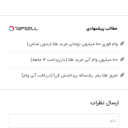
برگردون
اومدید! |
درمنزل
پرسش‌نامه
پک
(40%off)
فقط ۲۵
درمانش
▶
سفید
میلیون !
کن
کننده
خانگی
مطالب پیشنهادی
وام فوری 100 میلیون تومانی خرید طلا (بدون ضامن)
100 میلیون وام آنی خرید طلا (بازپرداخت 12 ماهه)
امروز طلا بخر، یک‌ساله پرداختش کن! (دریافت آنی وام)
ارسال نظرات