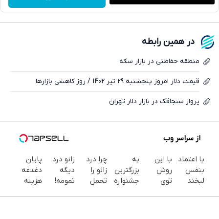
واتساپ
فیسبوک
در همین رابطه
ایکس
منطقه حفاظتی در بازار سکه
قیمت دلار امروز پنجشنبه 29 تیر 1402 / روز کاهشی بازارها
پرواز سنجاقک در بازار دلار تهران
از سراسر وب
با اعتماد
با این
به
چرا درد
زانو درد
پایان
بنفس
روش
بزرگترین
زانو را
دیگه
دغدغه
لبخند
توی
جشنواره
تحمل
تمومه!
هزینه
بزن (ژل
خونه،سفیدی
ایمپلنت
می‌کنی؟
در خانه
های
سفیدکننده
و زیبایی
تهران
خیلی
درمانش
دندان
دندان40%تخفیف)
دندوناتو
خوش
ساده
کن ◀
پزشکی با