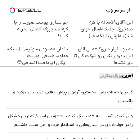
از سراسر وب
این آقای58ساله با کرم
جوانسازی پوست صورت را با
ضدچروک جلبک10سال جوان
کرم ضدچروک آلمانی تجربه
شد(سفارش با تخفیف)
کنید!
به پول نیاز داری؟ همین الان
دندان مصنوعی سوئیسی | سبک،
این دوره رایگان رو شرکت کن تا
مقاوم، طبیعی! ویزیت
دیر نشده!
رایگان+پرداخت اقساطی😍
آخرین
پربازدیدترین
گاردین: حملات یمن، نخستین آزمون پیمان دفاعی عربستان، ترکیه و
پاکستان
وزیر کشور:‌ آسیب به همبستگی گناه نابخشودنی است/ کمترین مشکل
را در حوادث دی در استان‌هایی با استاندار عرب و اهل سنت داشتیم