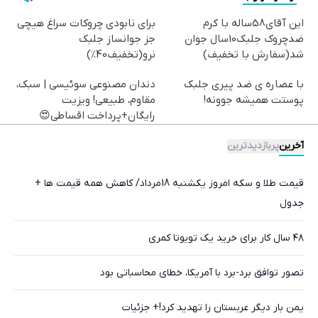
این آقای58ساله با کرم
برای نابودی چروکات سراغ هیچی
ضدچروک جلبک10سال جوان
جز جوانساز جلبک
شد(سفارش با تخفیف)
نرو(تخفیف40%)
با عصاره ی ضد پیری جلبک
دندان مصنوعی سوئیسی | سبک،
پوستت همیشه جوونه!
مقاوم، طبیعی! ویزیت
رایگان+پرداخت اقساطی😍
آخرین
پربازدیدترین
قیمت طلا و سکه امروز یکشنبه 18مرداد/ کاهش همه قیمت ها +
جدول
۴۸ سال کار برای خرید یک تویوتا کمری
تصور توافق برد-برد با آمریکا، خطای محاسباتی بود
یمن بار دیگر عربستان را تهدید کرد!+ جزئیات