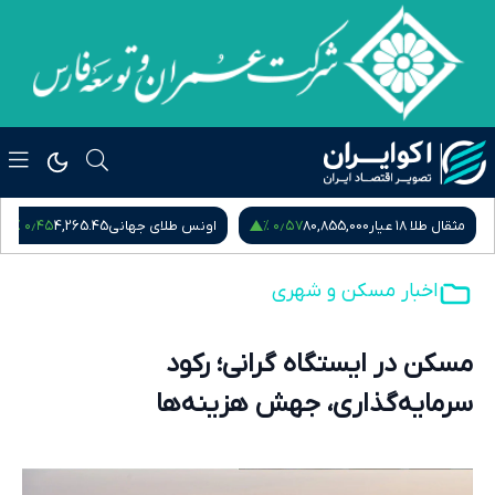
۰٫۵۴ %
۰٫۴۵ %
اونس طلای جهانی
4,265.45
سکه امامی
185,015,000
س
اخبار مسکن و شهری
مسکن در ایستگاه گرانی؛ رکود
سرمایه‌گذاری، جهش هزینه‌ها