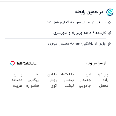
فیسبوک
در همین رابطه
ایکس
مسکن در بحران؛سرمایه گذاری قفل شد
کارنامه 6 ماهه وزیر راه و شهرسازی
وزیر راه پزشکیان هم به مجلس می‌رود
از سراسر وب
چرا درد
این
با اعتماد
با این
به
پایان
زانو را
جعبه ی
بنفس
روش
بزرگترین
دغدغه
تحمل
جادویی
لبخند
توی
جشنواره
هزینه
می‌کنی؟
خنده رو
بزن (ژل
خونه،سفیدی
ایمپلنت
های
خیلی
رو لبات
سفیدکننده
و زیبایی
تهران سر
دندان
ساده
حک
دندان40%تخفیف)
دندوناتو
بزنید ! |
پزشکی با
درمنزل
میکنه
برگردون
فقط ۲۵
پک
درمانش
خرید40%تخفیف
(40%off)
میلیون !
سفید