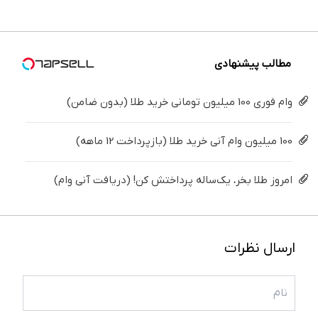
درمانش
(40%off)
▶
میلیون !
سفید
کن
کننده
خانگی
مطالب پیشنهادی
وام فوری 100 میلیون تومانی خرید طلا (بدون ضامن)
100 میلیون وام آنی خرید طلا (بازپرداخت 12 ماهه)
امروز طلا بخر، یک‌ساله پرداختش کن! (دریافت آنی وام)
ارسال نظرات