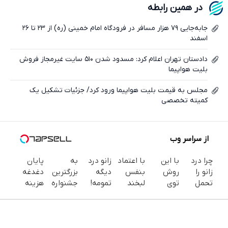
در همین رابطه
ایکس
جابه‌جایی ۷۹ هزار مسافر در فرودگاه امام خمینی (ره) از ۲۳ تا ۲۶
اسفند
دادستان تهران اعلام کرد: مسدود شدن ۵۱۰ سایت غیرمجاز فروش
بلیت هواپیما
مجلس به قیمت بلیت هواپیما ورود کرد/ جزئیات تشکیل یک
کمیته تخصصی
از سراسر وب
چرا درد
با این
با اعتماد
زانو درد
به
پایان
زانو را
روش
بنفس
دیگه
بزرگترین
دغدغه
تحمل
توی
لبخند
تمومه!
جشنواره
هزینه
می‌کنی؟
خونه،سفیدی
بزن (ژل
در خانه
ایمپلنت
های
خیلی
و زیبایی
سفیدکننده
درمانش
تهران سر
دندان
ساده
دندوناتو
دندان40%تخفیف)
کن ◀
بزنید ! |
پزشکی با
درمنزل
برگردون
پرسش‌نامه
فقط ۲۵
پک