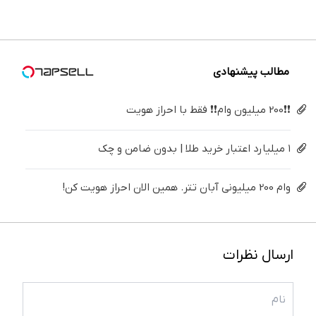
هویت
درمنزل
پک
فقط ۲۵
برگردون
درمانش
سفید
میلیون !
(40%off)
کن
کننده
خانگی
مطالب پیشنهادی
❗❗200 میلیون وام❗❗ فقط با احراز هویت
۱ میلیارد اعتبار خرید طلا | بدون ضامن و چک
وام 200 میلیونی آبان تتر. همین الان احراز هویت کن!
ارسال نظرات