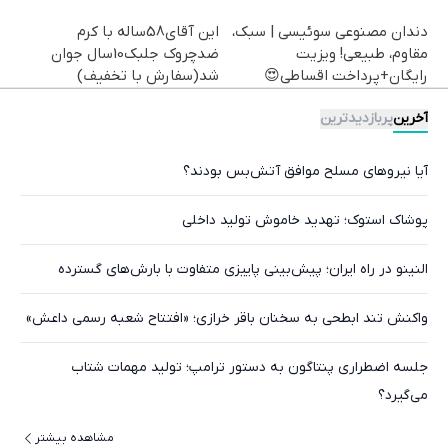
دندان مصنوعی سوئیسی | سبک،
این آقای58ساله با کرم
مقاوم، طبیعی! ویزیت
ضدچروک جلبک10سال جوان
رایگان+پرداخت اقساطی😍
شد(سفارش با تخفیف)
آخرین
پربازدیدترین
آیا نیروهای مسلح موافق آتش‌بس بودند؟
پوشاک استوک؛ تهدید خاموش تولید داخلی
النینو در راه ایران؛ پیش‌بینی پاییزی متفاوت با بارش‌های گسترده
واکنش تند ابطحی به سخنان باقر خرازی؛ «افتتاح شعبه رسمی داعش»
جلسه اضطراری پنتاگون به دستور ترامپ؛ تولید مهمات شتاب
می‌گیرد؟
مشاهده بیشتر