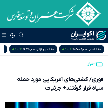
۰٫۱۲ %
۰٫۵۴ %
سکه امامی
185,015,000
سکه بهار آزادی
181,870,000
نیم
اخبار
فوری/ کشتی‌های آمریکایی مورد حمله
سپاه قرار گرفتند+ جزئیات