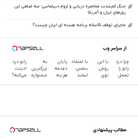
جنگ کم‌شدت، محاصره دریایی و لزوم دیپلماسی؛ سه ضلعی این
روزهای ایران و آمریکا
ماجرای توقف 15ساله برنامه هسته ای ایران چیست؟
از سراسر وب
چرا درد
با این
با اعتماد
پایان
به
زانو درد
زانو را
روش
بنفس
دغدغه
بزرگترین
اذیتت
تحمل
توی
لبخند
هزینه
جشنواره
می‌کنه؟
می‌کنی؟
خونه،سفیدی
بزن (ژل
های
ایمپلنت
درمانش
خیلی
و زیبایی
سفیدکننده
دندان
تهران سر
آسون‌تر
ساده
دندوناتو
دندان40%تخفیف)
پزشکی با
بزنید ! |
از چیزیه
درمنزل
برگردون
پک
فقط ۲۵
که فکر
درمانش
(40%off)
سفید
میلیون !
می‌کنی✅پرسشن
کن
کننده
خانگی
مطالب پیشنهادی