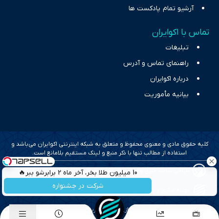
آرشیو تمام پادکست ها
تماس با اکوایران
تبلیغات
راهنمای تماس و آدرس
درباره اکوایران
بیانیه مأموریت
کلیه حقوق مادی و معنوی محفوظ و متعلق به شبکه اینترنتی اکوایران می‌باشد و
استفاده از مطالب تنها با ذکر منبع و لینک مستقیم بلامانع است.
طراحی سایت خبری و خبرگزاری آسام
10 میلیون طلا بخر، آخر ماه 2 برابرشو ببر🔥
شرکت در جشنواره
بهینه سازی و سئو؛ گروه رسانه ای دنیای اقتصاد
طراحی گرافیک و پیاده سازی؛ برآیند تجربه