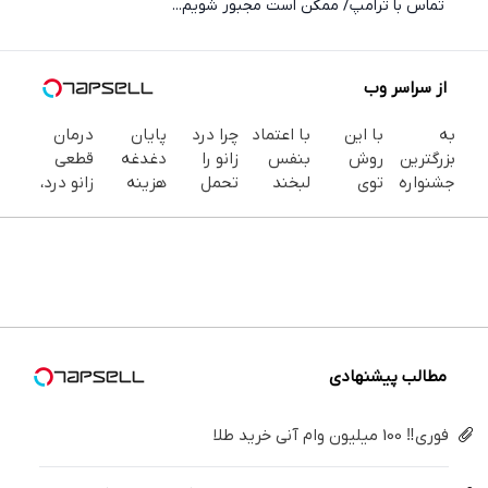
تماس با ترامپ/ ممکن است مجبور شویم...
از سراسر وب
به
با این
با اعتماد
چرا درد
پایان
درمان
بزرگترین
روش
بنفس
زانو را
دغدغه
قطعی
جشنواره
توی
لبخند
تحمل
هزینه
زانو درد،
ایمپلنت
خونه،سفیدی
بزن (ژل
می‌کنی؟
های
بدون
تهران سر
و زیبایی
سفیدکننده
خیلی
دندان
دارو،
بزنید ! |
دندوناتو
دندان40%تخفیف)
ساده
پزشکی با
بدون
فقط ۲۵
برگردون
درمنزل
پک
تزریق،
میلیون !
(40%off)
درمانش
سفید
بدون
کن
کننده
جراحی!
خانگی
(پرسش‌نامه)
مطالب پیشنهادی
فوری‼️ 100 میلیون وام آنی خرید طلا