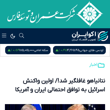
۰٫۵۴ %
۰٫۴۵ %
اونس طلای جهانی
4,265.45
سکه امامی
185,015,000
س
اخبار
نتانیاهو غافلگیر شد!/ اولین واکنش
اسرائیل به توافق احتمالی ایران و آمریکا