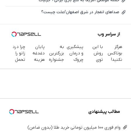
حمله موشکی آمریکا به لنج باری ایرانی+ جزئیات
صداهای انفجار در شرق اصفهان/علت چیست؟
از سراسر وب
هرگز
با این
پیشگیری
به
پایان
چرا درد
بوتاکس
روش
و درمان
بزرگترین
دغدغه
زانو را
نکنید!
توی
چروک
جشنواره
هزینه
تحمل
جوانساز
خونه،سفیدی
های
ایمپلنت
های
می‌کنی؟
جلبک
و زیبایی
پوستی با
تهران
دندان
خیلی
پوست
دندوناتو
این
خوش
پزشکی با
ساده
شمارا ۱۰
برگردون
روش
اومدید! |
پک
درمنزل
سال
(40%off)
امن
فقط ۲۵
سفید
درمانش
جوان می
میلیون !
کننده
کن
کند
خانگی
مطالب پیشنهادی
وام فوری 100 میلیون تومانی خرید طلا (بدون ضامن)