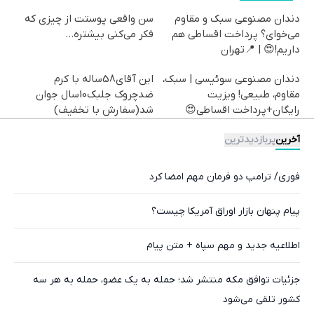
دندان مصنوعی سبک و مقاوم
سن واقعی پوستت از چیزی که
می‌خوای؟ پرداخت اقساطی هم
فکر می‌کنی بیشتره...
داریم!😍 | 📍تهران
دندان مصنوعی سوئیسی | سبک،
این آقای58ساله با کرم
مقاوم، طبیعی! ویزیت
ضدچروک جلبک10سال جوان
رایگان+پرداخت اقساطی😍
شد(سفارش با تخفیف)
آخرین
پربازدیدترین
فوری/ ترامپ دو فرمان مهم امضا کرد
پیام پنهان بازار اوراق آمریکا چیست؟
اطلاعیه جدید و مهم سپاه + متن پیام
جزئیات توافق مکه منتشر شد؛ حمله به یک عضو، حمله به هر سه
کشور تلقی می‌شود