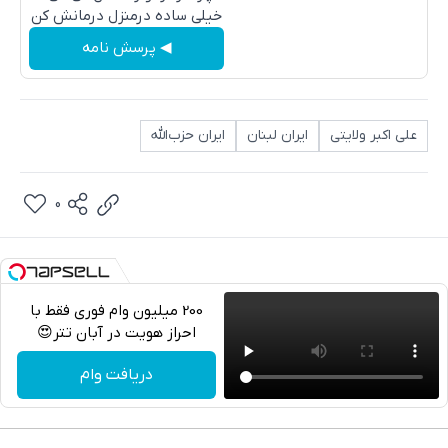
خیلی ساده درمنزل درمانش کن
◀ پرسش نامه
علی اکبر ولایتی
ایران لبنان
ایران حزب‌الله
0
200 میلیون وام فوری فقط با
احراز هویت در آبان تتر😍
تلگرام
دریافت وام
واتساپ
فیسبوک