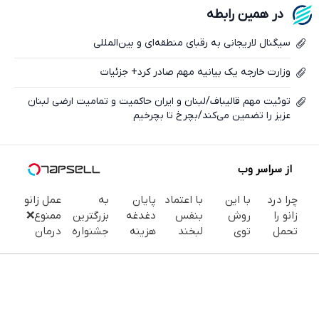
در همین رابطه
ایکس
سیگنال لاریجانی به رقبای منطقه‌ای و بین‌المللی
وزارت خارجه یک بیانیه مهم صادر کرد+ جزئیات
توئیت مهم قالیباف/لبنان و ایران حاکمیت و تمامیت ارضی لبنان
عزیز را تضمین می‌کند/بچرخ تا بچرخیم
از سراسر وب
چرا درد
با این
با اعتماد
پایان
به
عمل زانو
زانو را
روش
بنفس
دغدغه
بزرگترین
ممنوع❌
تحمل
توی
لبخند
هزینه
جشنواره
درمان
می‌کنی؟
خونه،سفیدی
بزن (ژل
های
ایمپلنت
قطعی
خیلی
و زیبایی
سفیدکننده
دندان
تهران سر
زانو درد
ساده
دندوناتو
دندان40%تخفیف)
پزشکی با
بزنید ! |
بدون
درمنزل
برگردون
پک
فقط ۲۵
جراحی و
درمانش
(40%off)
سفید
میلیون !
دارو