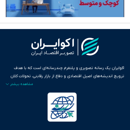
اکوایران یک رسانه تصویری و پلتفرم چندرسانه‌ای است که با هدف
ترویج اندیشه‌های اصیل اقتصادی و دفاع از بازار رقابتی، تحولات کلان
ایران و جهان را در قالب‌های ویدیو، پادکست، متن و گزارش‌های تحلیلی
پایش می‌کند. این رسانه به عنوان منبعی دقیق و قابل اعتماد، فراتر از
اطلاع‌رسانی صرف، به تبیین سیاست‌ها و کارکردهای بازارهای مالی،
سرمایه‌گذاری، تجارت و حوزه‌های نوظهور می‌پردازد. اکوایران با پایبندی
به اصول «انصاف، امانت و صداقت»، بستری برای انعکاس آراء متنوع
فراهم کرده و می‌کوشد با تفکیک حقایق مستند از ادعاهای بی‌اساس،