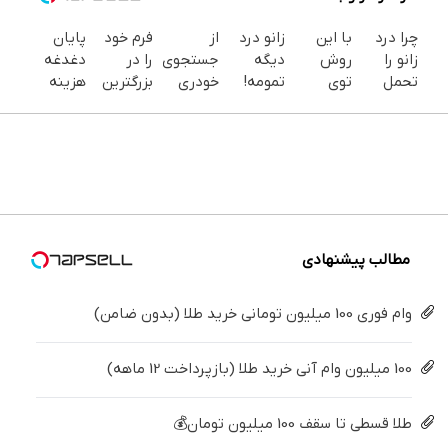
چرا درد
با این
زانو درد
از
فرم خود
پایان
زانو را
روش
دیگه
جستجوی
را در
دغدغه
تحمل
توی
تمومه!
خودری
بزرگترین
هزینه
می‌کنی؟
خونه،سفیدی
در خانه
دلخواه
جشنواره
های
خیلی
و زیبایی
درمانش
کرمان
ایمپلنت
دندان
ساده
دندوناتو
کن ◀
موتور تا
تهران پر
پزشکی با
درمنزل
برگردون
پرسش‌نامه
فروش
کنید ! |
پک
درمانش
(40%off)
▶
آن،
فقط ۲۵
سفید
کن
ساده، بی
میلیون
کننده
واسطه و
خانگی
مستقیم
مطالب پیشنهادی
وام فوری 100 میلیون تومانی خرید طلا (بدون ضامن)
100 میلیون وام آنی خرید طلا (بازپرداخت 12 ماهه)
طلا قسطی تا سقف 100 میلیون تومان💰