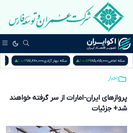
۰٫۱۲ %
۰٫۵۴ %
سکه امامی
185,015,000
سکه بهار آزادی
181,870,000
نیم
اخبار
پروازهای ایران-امارات از سر گرفته خواهند
شد+ جزئیات