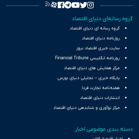
تصویری شفاف از واقعیت‌های اقتصادی ارائه دهد. ما در اکوایران با
تمرکز بر منافع اقتصاد رقابتی و آزادی انتخاب، راهکارهای چیرگی بر
گروه رسانه‌ای دنیای اقتصاد
چالش‌های فقر و بیکاری را جست‌وجو کرده و در کنار تحلیل آمارها،
گروه رسانه ای دنیای اقتصاد
نیازهای خبری مخاطبان در حوزه‌های اثرگذار بر اقتصاد را با رویکردی
حرفه‌ای و روزآمد پوشش می‌دهیم.
روزنامه دنیای اقتصاد
سایت خبری اقتصاد نیوز
روزنامه انگلیسی Financial Tribune
مرکز همایش های دنیای اقتصاد
پایگاه خبری – تحلیلی دنیای بورس
هفته‌نامه تجارت فردا
انتشارات دنیای اقتصاد
مرکز نوآوری و شتابدهی دنیای اقتصاد
دسته بندی موضوعی اخبار
اخبار اقتصاد کلان