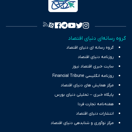
به اصول «انصاف، امانت و صداقت»، بستری برای انعکاس آراء متنوع
فراهم کرده و می‌کوشد با تفکیک حقایق مستند از ادعاهای بی‌اساس،
تصویری شفاف از واقعیت‌های اقتصادی ارائه دهد. ما در اکوایران با
تمرکز بر منافع اقتصاد رقابتی و آزادی انتخاب، راهکارهای چیرگی بر
گروه رسانه‌ای دنیای اقتصاد
چالش‌های فقر و بیکاری را جست‌وجو کرده و در کنار تحلیل آمارها،
گروه رسانه ای دنیای اقتصاد
نیازهای خبری مخاطبان در حوزه‌های اثرگذار بر اقتصاد را با رویکردی
حرفه‌ای و روزآمد پوشش می‌دهیم.
روزنامه دنیای اقتصاد
سایت خبری اقتصاد نیوز
روزنامه انگلیسی Financial Tribune
مرکز همایش های دنیای اقتصاد
پایگاه خبری – تحلیلی دنیای بورس
هفته‌نامه تجارت فردا
انتشارات دنیای اقتصاد
مرکز نوآوری و شتابدهی دنیای اقتصاد