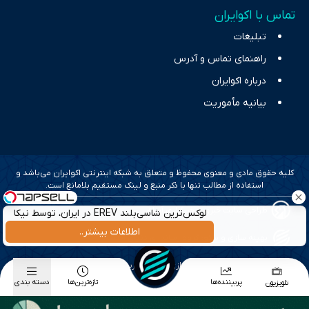
تماس با اکوایران
تبلیغات
راهنمای تماس و آدرس
درباره اکوایران
بیانیه مأموریت
کلیه حقوق مادی و معنوی محفوظ و متعلق به شبکه اینترنتی اکوایران می‌باشد و
استفاده از مطالب تنها با ذکر منبع و لینک مستقیم بلامانع است.
Image failed to load
طراحی سایت خبری و خبرگزاری آسام
لوکس‌ترین شاسی‌بلند EREV در ایران، توسط نیکا
موتور رونمایی شد!
اطلاعات بیشتر..
بهینه سازی و سئو؛ گروه رسانه ای دنیای اقتصاد
طراحی گرافیک و پیاده سازی؛ برآیند تجربه
پربیننده‌ها
تازه‌ترین‌ها
دسته بندی
تلویزیون