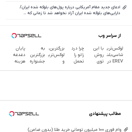
ادعای جدید مقام آمریکایی درباره پول‌های بلوکه شده ایران/
دارایی‌های بلوکه شده ایران آزاد نخواهد شد تا زمانی که ...
از سراسر وب
Image
Image
Image
Image
Image
Image
failed to
failed to
failed to
failed to
failed to
failed to
load
load
load
load
load
load
لوکس‌ترین
با این
چرا درد
بزرگترین،
به
پایان
شاسی‌بلند
روش
زانو را
لوکس‌ترین
بزرگترین
دغدغه
EREV در
توی
تحمل
و
جشنواره
هزینه
ایران،
خونه،سفیدی
می‌کنی؟
قوی‌ترین
ایمپلنت
های
توسط
و زیبایی
خیلی
شاسی
تهران سر
دندان
نیکا
دندوناتو
ساده
بلند
بزنید ! |
پزشکی با
موتور
برگردون
درمنزل
EREV در
فقط ۲۵
پک
رونمایی
(40%off)
درمانش
در ایران
میلیون !
سفید
شد!
کن
رونمایی
کننده
شد
خانگی
مطالب پیشنهادی
وام فوری 100 میلیون تومانی خرید طلا (بدون ضامن)