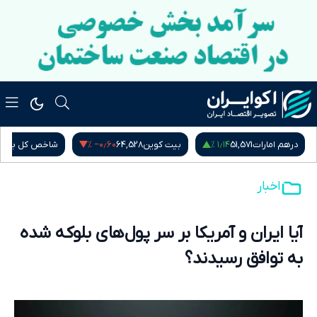
‎−۰٫۶۰ %
۱٫۱۴ %
درهم امارات
51,571
بیت کوین
64,528
شاخص کل بور
اخبار
آیا ایران و آمریکا بر سر پول‌های بلوکه شده
به توافق رسیدند؟