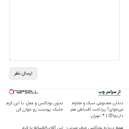
ارسال نظر
از سراسر وب
Image failed to load
Image failed to load
دندان مصنوعی سبک و مقاوم
بدون بوتاکس و عمل، با این کرم
می‌خوای؟ پرداخت اقساطی هم
جلبک، پوستت رو جوان کن
داریم!😍 | 📍تهران
Image failed to load
Image failed to load
همه درباره بوتاکس حرف میزنن؛
این آقای58ساله با کرم