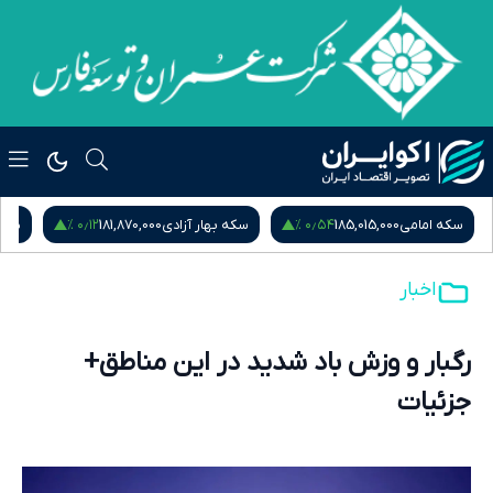
۰٫۱۲ %
۰٫۵۴ %
سکه امامی
185,015,000
سکه بهار آزادی
181,870,000
نیم
اخبار
رگبار و وزش باد شدید در این مناطق+
جزئیات