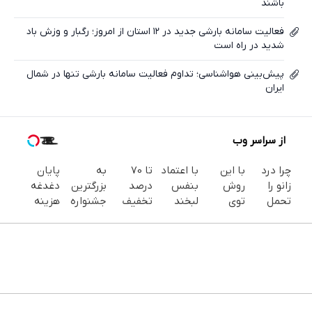
باشند
فعالیت سامانه بارشی جدید در ۱۲ استان از امروز؛ رگبار و وزش باد
شدید در راه است
پیش‌بینی هواشناسی؛ تداوم فعالیت سامانه بارشی تنها در شمال
ایران
از سراسر وب
چرا درد
با این
با اعتماد
تا 70
به
پایان
زانو را
روش
بنفس
درصد
بزرگترین
دغدغه
تحمل
توی
لبخند
تخفیف
جشنواره
هزینه
می‌کنی؟
خونه،سفیدی
بزن (ژل
محصولات
ایمپلنت
های
خیلی
و زیبایی
سفیدکننده
جین
تهران سر
دندان
ساده
دندوناتو
دندان40%تخفیف)
وست +
بزنید ! |
پزشکی با
درمنزل
برگردون
خرید در
فقط ۲۵
پک
درمانش
(40%off)
4 قسط
میلیون !
سفید
کن
کننده
خانگی