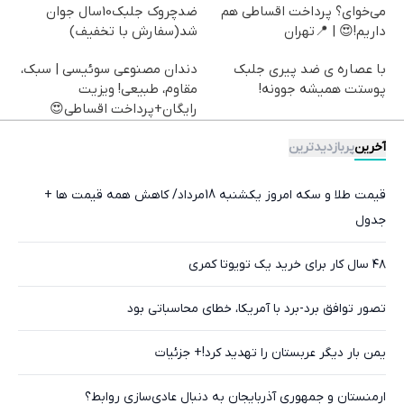
می‌خوای؟ پرداخت اقساطی هم
ضدچروک جلبک10سال جوان
داریم!😍 | 📍تهران
شد(سفارش با تخفیف)
با عصاره ی ضد پیری جلبک
دندان مصنوعی سوئیسی | سبک،
پوستت همیشه جوونه!
مقاوم، طبیعی! ویزیت
رایگان+پرداخت اقساطی😍
آخرین
پربازدیدترین
قیمت طلا و سکه امروز یکشنبه 18مرداد/ کاهش همه قیمت ها +
جدول
۴۸ سال کار برای خرید یک تویوتا کمری
تصور توافق برد-برد با آمریکا، خطای محاسباتی بود
یمن بار دیگر عربستان را تهدید کرد!+ جزئیات
ارمنستان و جمهوری آذربایجان به دنبال عادی‌سازی روابط؟