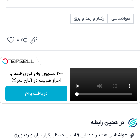
هواشناسی
رگبار و رعد و برق
0
200 میلیون وام فوری فقط با
احراز هویت در آبان تتر😍
تلگرام
دریافت وام
واتساپ
فیسبوک
در همین رابطه
ایکس
هواشناسی هشدار داد؛ این ۹ استان منتظر رگبار باران و رعدوبرق