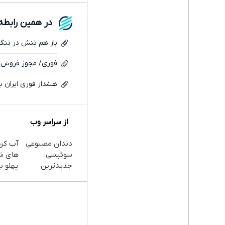
در همین رابطه
باز هم تنش در تنگه هرمز/ 3 نفتکش مورد حمله ق
فوری/ مجوز فروش ن
هشدار فوری ایران به
از سراسر وب
دندان مصنوعی
آب کر
سوئیسی:
های ش
جدیدترین
پهلو با
فناوری اروپا،
پودر
سبک و مقاوم |
جلبک(
پرداخت قسطی
با تخف