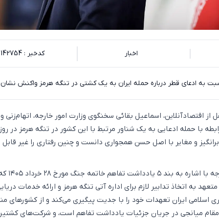
اخبار
کدخبر : 142754
 به ادعای قطر درباره حمله ایران به یک کشتی در تنگه هرمز واکنش نشان د
قل از اقتصاد‌آنلاین، اسماعیل بقائی سخنگوی وزارت امور خارجه، اتهام‌زنی و
ابطه با حمله ادعایی به یک شناور مرتبط با این کشور در تنگه هرمز در روز
ر را سوال برانگیز و مغایر با اصل حسن همجواری دانست و چنین رفتاری را غیر قابل 
سخنگوی وزارت امور خارجه با اشاره به بند ۵ یادداشت تفاهم خاتمه جنگ مورخ ۲۸ خر
متعهد به اتخاذ تدابیر لازم برای اداره آتی تنگه هرمز و ارائه خدمات دریای
 اسلامی ایران تعهدات خود را با جدیت پیگیری می‌کند و از کشور‌های من
قام میانجی در جریان جزئیات یادداشت تفاهم است، و شرکت‌های کشتیرا