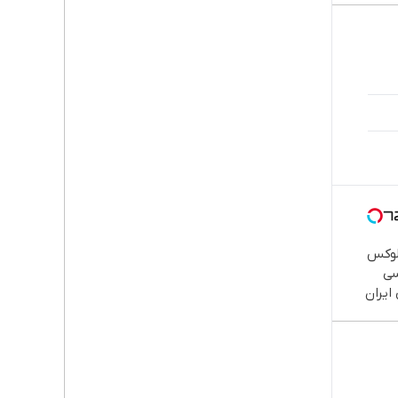
IM L لوکس
سی
 ایران