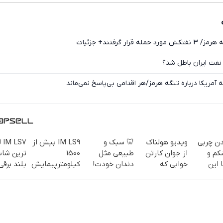
ایکس
رار گرفتند+ جزئیات
فت ایران باطل شد؟
 آمریکا درباره تنگه هرمز/هر اقدامی بی‌پاسخ نمی‌ماند
دن چربی
ویدیو هولناک
🦷 سبک و
IM LS9 بیش از
S7
کم و
از جوان کارتن
طبیعی مثل
1500
ترین شا
 این
خوابی که
دندان خودت!
کیلومترپیمایش
بلند برقی
میلیاردر شد.
نصب آسان و
با یکبار شارژ
سفارش
آموزش رایگان
پرداخت
یف ویژه)
اقساطی 💳 📍
تهران