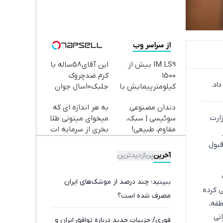
از سراسر وب
IM LS9 بیش از
این آقای58ساله با
1500
کرم ضدچروک
اد.
کیلومترپیمایش با
جلبک10سال جوان
یکبار شارژ
شد(سفارش با
دندان مصنوعی
به هر اندازه ای که
تخفیف)
زارت
سوئیسی | سبک،
میخوای میتونی طلا
مقاوم، طبیعی!
بخری از سرمایه ات
ویزیت
محافظت کنی
قبول
رایگان+پرداخت
آخرین
پربازدیدترین
اقساطی😍
داد ۱۴۰۵ که
ببینید؛ چند درصد از موشک‌های ایران
ی کرده
مصرف شده است؟
طقه،
نی
فوری/ جزییات جدید درباره توافق ایران و