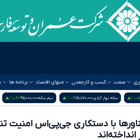
ری
صمت
کسب و کار
معدن
منهای اقتصاد
برنامه ها
ع
۰٫۹۵ %
۰٫۵۳ %
نیم سکه
95,000,000
ربع سکه
53,000,000
یورو
80
اورها با دستکاری جی‌پی‌اس امنیت تن
انداخته‌اند