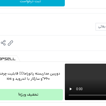
ثبت درخواست
بقائی
دوربین مداربسته پانوراما👈🏻 قابلیت چر
360°و سازگار با اندروید و ios
تلگرام
واتساپ
تخفیف ویژه!
فیسبوک