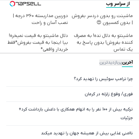
از سراسر وب
ماشینت رو بدون دردسر بفروش
دوربین مداربسته 360 درجه |
| بدون کمسیون 😍
نصب آسان و راحت
ماشینتو به دلال نده! به مصرف
دلال ماشینتو به قیمت نمیخره!
کننده بفروش! بدون پاسخ به
بیا اینجا به قیمت بفروش*فقط
یک تماس
خریدار واقعی*
آخرین
پربازدیدترین
چرا ترامپ سوئیس را تهدید کرد؟
فوری/ وقوع زلزله در کرمان
ترکیه بیش از 100 نفر را به اتهام همکاری با داعش بازداشت کرد+
جزئیات
ناامنی غذایی بیش از همیشه جهان را تهدید میکند