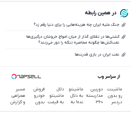
فیسبوک
در همین رابطه
ایکس
جنگ علیه ایران چه هزینه‌هایی را برای دنیا رقم زد؟
کشتی‌ها در تقلای گذار از میان امواج خروشان درگیری‌ها؛
نفت‌کش‌ها چگونه محاصره تنگه را دور می‌زنند؟
نفت ایران در بازی قدرت‌ها
از سراسر وب
ماشینت
دوربین
ماشینتو
دلال
فروش
مسیر
رو بدون
مداربسته
به دلال
ماشینتو
خودرو
همراهی
دردسر
360
نده! به
به قیمت
بدون
و گزارش
بفروش |
درجه |
مصرف
نمیخره!
کمیسیون
عملکرد
بدون
نصب
کننده
بیا اینجا
😍
گروه
کمسیون
آسان و
بفروش!
به قیمت
اسنپ در
😍
راحت
بدون
بفروش*فقط
۱۴۰۴