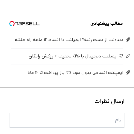
پاسخ به
خریدار
یک
واقعی*
تماس
مطالب پیشنهادی
دندونت از دست رفته؟ ایمپلنت با اقساط ۱۲ ماهه راه حلشه
🦷 ایمپلنت دیجیتال با ۲۵٪ تخفیف + روکش رایگان
ایمپلنت اقساطی بدون سود 👈 باز پرداخت تا 12 ماه
ارسال نظرات