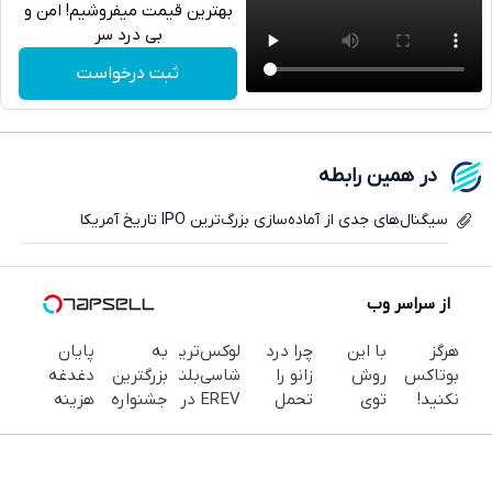
بهترین قیمت میفروشیم! امن و
بی درد سر
تلگرام
ثبت درخواست
واتساپ
فیسبوک
در همین رابطه
ایکس
سیگنال‌های جدی از آماده‌سازی بزرگ‌ترین IPO تاریخ آمریکا
از سراسر وب
هرگز
با این
چرا درد
لوکس‌ترین
به
پایان
بوتاکس
روش
زانو را
شاسی‌بلند
بزرگترین
دغدغه
نکنید!
توی
تحمل
EREV در
جشنواره
هزینه
جوانساز
خونه،سفیدی
می‌کنی؟
ایران،
ایمپلنت
های
جلبک
و زیبایی
خیلی
توسط
تهران سر
دندان
پوست
دندوناتو
ساده
نیکا
بزنید ! |
پزشکی با