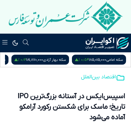
۰٫۱۲ %
۰٫۵۴ %
سکه امامی
185,015,000
سکه بهار آزادی
181,870,000
نیم
اقتصاد بین‌الملل
اسپیس‌ایکس در آستانه بزرگ‌ترین IPO
تاریخ؛ ماسک برای شکستن رکورد آرامکو
آماده می‌شود