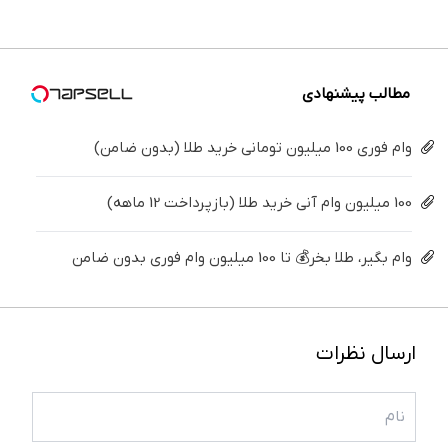
شمارا ۱۰
برگردون
درمنزل
موتور
فقط ۲۵
پک
سال
(40%off)
درمانش
رونمایی
میلیون !
سفید
جوان می
کن
شد!
کننده
کند
خانگی
مطالب پیشنهادی
وام فوری 100 میلیون تومانی خرید طلا (بدون ضامن)
100 میلیون وام آنی خرید طلا (بازپرداخت 12 ماهه)
وام بگیر، طلا بخر💰 تا 100 میلیون وام فوری بدون ضامن
ارسال نظرات