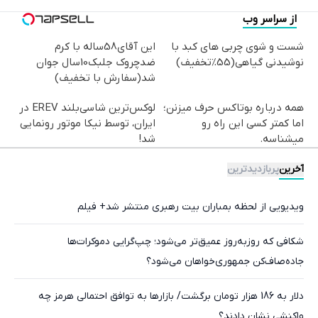
از سراسر وب
شست و شوی چربی های کبد با
این آقای58ساله با کرم
نوشیدنی گیاهی(55%تخفیف)
ضدچروک جلبک10سال جوان
شد(سفارش با تخفیف)
همه درباره بوتاکس حرف میزنن؛
لوکس‌ترین شاسی‌بلند EREV در
اما کمتر کسی این راه رو
ایران، توسط نیکا موتور رونمایی
میشناسه.
شد!
آخرین
پربازدیدترین
ویدیویی از لحظه بمباران بیت رهبری منتشر شد+ فیلم
شکافی که روزبه‌روز عمیق‌تر می‌شود؛ چپ‌گرایی دموکرات‌ها
جاده‌صاف‌کن جمهوری‌خواهان می‌شود؟
دلار به 186 هزار تومان برگشت/ بازارها به توافق احتمالی هرمز چه
واکنشی نشان دادند؟