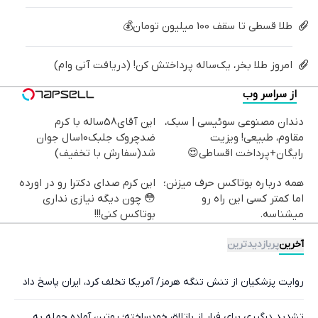
طلا قسطی تا سقف 100 میلیون تومان💰
امروز طلا بخر، یک‌ساله پرداختش کن! (دریافت آنی وام)
از سراسر وب
دندان مصنوعی سوئیسی | سبک،
این آقای58ساله با کرم
مقاوم، طبیعی! ویزیت
ضدچروک جلبک10سال جوان
رایگان+پرداخت اقساطی😍
شد(سفارش با تخفیف)
همه درباره بوتاکس حرف میزنن؛
این کرم صدای دکترا رو در اورده
اما کمتر کسی این راه رو
😳 چون دیگه نیازی نداری
میشناسه.
بوتاکس کنی!!!
آخرین
پربازدیدترین
روایت پزشکیان از تنش تنگه هرمز/ آمریکا تخلف کرد، ایران پاسخ داد
تشدید درگیری برای فرار از باتلاق خودساخته؛ پوتین آماده حمله‌ به