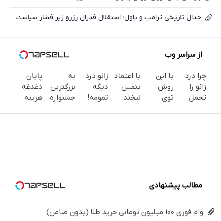
جدال تاریخی ترامپ و پاول؛ استقلال فدرال رزرو زیر فشار سیاست
از سراسر وب
چرا درد
با این
با اعتماد
زانو درد
به
پایان
زانو را
روش
بنفس
دیگه
بزرگترین
دغدغه
تحمل
توی
لبخند
تمومه!
جشنواره
هزینه
می‌کنی؟
خونه،سفیدی
بزن (ژل
در خانه
ایمپلنت
های
خیلی
و زیبایی
سفیدکننده
درمانش
تهران سر
دندان
ساده
دندوناتو
دندان40%تخفیف)
کن ◀
بزنید ! |
پزشکی با
درمنزل
برگردون
پرسش‌نامه
فقط ۲۵
پک
درمانش
(40%off)
▶
میلیون !
سفید
کن
کننده
خانگی
مطالب پیشنهادی
وام فوری 100 میلیون تومانی خرید طلا (بدون ضامن)