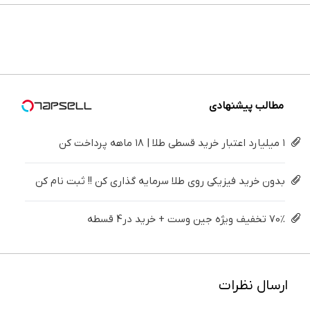
جین
و زیبایی
فروش
ایمپلنت
دندان
خیلی
وست +
دندوناتو
داری؟
تهران پر
پزشکی با
ساده
خرید در
برگردون
اینجا
کنید ! |
پک
درمنزل
4 قسط
(40%off)
سریع
فقط ۲۵
سفید
درمانش
بفروشش
میلیون
کننده
کن
خانگی
مطالب پیشنهادی
۱ میلیارد اعتبار خرید قسطی طلا | ۱۸ ماهه پرداخت کن
بدون خرید فیزیکی روی طلا سرمایه گذاری کن !! ثبت نام کن
70% تخفیف ویژه جین وست + خرید در4 قسطه
ارسال نظرات