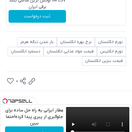
IM LS7 لوکس ترین شاسی بلند
برقی ایران
ثبت درخواست
تورم انگلستان
نرخ بهره انگلستان
باز شدن تنگه هرمز
تورم انگلیس
قیمت مواد غذایی انگلستان
دستمزد انگلستان
قیمت بنزین انگلستان
0
عطار ایرانی یه راه حل ساده برای
جلوگیری از پیری پیدا کرده!حتما
ببین
تلگرام