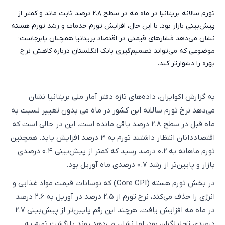
تورم سالانه بریتانیا در ماه مه در سطح ۲.۸ درصد ثابت ماند و کمتر از
پیش‌بینی بازار بود. با این حال، افزایش تورم خدمات و رشد تورم هسته
نشان می‌دهد فشارهای قیمتی در اقتصاد بریتانیا همچنان پابرجاست؛
موضوعی که می‌تواند تصمیم‌گیری بانک انگلستان درباره کاهش نرخ
بهره را دشوارتر کند.
به گزارش اکوایران، داده‌های تازه دفتر آمار ملی بریتانیا نشان
می‌دهد نرخ تورم سالانه این کشور در ماه می بدون تغییر نسبت به
ماه قبل در سطح ۲.۸ درصد باقی مانده است. این در حالی است که
اقتصاددانان انتظار داشتند تورم به ۳ درصد افزایش یابد. همچنین
تورم ماهانه به ۰.۲ درصد رسید که کمتر از پیش‌بینی ۰.۴ درصدی
بازار و پایین‌تر از رشد ۰.۷ درصدی ماه آوریل بود.
در بخش تورم هسته (Core CPI) که نوسانات قیمت مواد غذایی و
انرژی را حذف می‌کند، نرخ تورم از ۲.۵ درصد در آوریل به ۲.۶ درصد
در ماه مه افزایش یافت. هرچند این رقم پایین‌تر از پیش‌بینی ۲.۷
درصدی تحلیلگران بود، اما نشان می‌دهد روند بازگشت تورم به