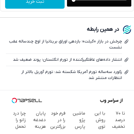
ثبت خرید
واتساپ
فیسبوک
در همین رابطه
ایکس
چرخش در بازار «گیلت»؛ بازدهی اوراق بریتانیا از اوج چندساله عقب
نشست
انتشار داده‌های غافلگیرکننده از تورم انگلستان؛ پوند ضعیف شد
رکورد سه‌ساله تورم آمریکا شکسته شد: تورم آوریل بالاتر از
انتظارات منتشر شد
از سراسر وب
تا 70
با این
ماشین
فرم خود
پایان
چرا درد
درصد
روش
پژو
را در
دغدغه
زانو را
تخفیف
توی
پارس
بزرگترین
هزینه
تحمل
محصولات
خونه،سفیدی
برای
جشنواره
های
می‌کنی؟