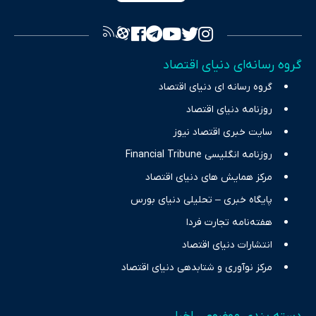
فراهم کرده و می‌کوشد با تفکیک حقایق مستند از ادعاهای بی‌اساس،
تصویری شفاف از واقعیت‌های اقتصادی ارائه دهد. ما در اکوایران با
تمرکز بر منافع اقتصاد رقابتی و آزادی انتخاب، راهکارهای چیرگی بر
گروه رسانه‌ای دنیای اقتصاد
چالش‌های فقر و بیکاری را جست‌وجو کرده و در کنار تحلیل آمارها،
گروه رسانه ای دنیای اقتصاد
نیازهای خبری مخاطبان در حوزه‌های اثرگذار بر اقتصاد را با رویکردی
حرفه‌ای و روزآمد پوشش می‌دهیم.
روزنامه دنیای اقتصاد
سایت خبری اقتصاد نیوز
روزنامه انگلیسی Financial Tribune
مرکز همایش های دنیای اقتصاد
پایگاه خبری – تحلیلی دنیای بورس
هفته‌نامه تجارت فردا
انتشارات دنیای اقتصاد
مرکز نوآوری و شتابدهی دنیای اقتصاد