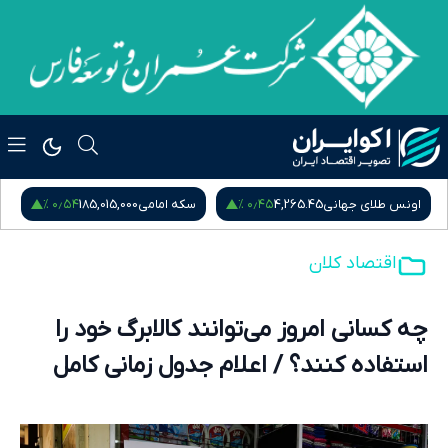
۰٫۵۴ %
۰٫۴۵ %
اونس طلای جهانی
4,265.45
سکه امامی
185,015,000
س
اقتصاد کلان
چه کسانی امروز می‌توانند کالابرگ خود را
استفاده کنند؟ / اعلام جدول زمانی کامل