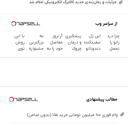
جزئیات و زمان‌بندی جدید کالابرگ الکترونیکی اعلام شد
از سراسر وب
چرا درد
این ژل
پیشگیری
آرتروز
به
با این
زانو را
سفیدکننده
و درمان
مفاصل
بزرگترین
روش
تحمل
دندوناتو
چروک
خود را به
جشنواره
توی
می‌کنی؟
در حد
های
طور
ایمپلنت
خونه،سفیدی
خیلی
لمینت
پوستی با
قطعی
تهران سر
و زیبایی
ساده
سفید
این
درمان
بزنید ! |
دندوناتو
درمنزل
میکنه
روش
کنید!
فقط ۲۵
برگردون
درمانش
(40%تخفیف)
امن
◗پرسش‌نامه◖
میلیون !
(40%off)
کن
مطالب پیشنهادی
وام فوری 100 میلیون تومانی خرید طلا (بدون ضامن)