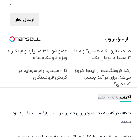
ارسال نظر
از سراسر وب
صاحب فروشگاه هستی؟ وام تا
عضو شو تا 3 میلیارد وام بگیر «
۳ میلیارد تومان بگیر
ویژه فروشگاه ها »
رشد فروشگاهت از اینجا شروع
تا 3میلیارد وام سرمایه در
می‌شه، برای درآمد بیشتر،
گردش فروشندگان
آماده‌ای؟
آخرین
پربازدیدترین
شکاف در کابینه نتانیاهو؛ وزرای تندرو خواستار بازگشت جنگ به غزه
شدند
ریاض: توافق دفاعی با ترکیه و پاکستان علیه هیچ کشوری نیست