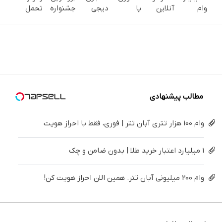
وام
آنلاین
یا
دیجی
جشنواره
تحمل
سرمایه
شاپ
اینترنتی
پی
ایمپلنت
می‌کنی؟
در
خودت رو
داری؟
فروش
تهران سر
خیلی
گردش
بالا ببر
راحت
محصولت
بزنید ! |
ساده
فروشندگان
محصول
رو بالاببر
فقط ۲۵
درمنزل
=>
و
میلیون !
درمانش
فروشگاهت
خدماتت
کن
رو ثبت
رو
کن
بفروش
مطالب پیشنهادی
وام 100 هزار تتری آبان تتر | فوری، فقط با احراز هویت
۱ میلیارد اعتبار خرید طلا | بدون ضامن و چک
وام 200 میلیونی آبان تتر. همین الان احراز هویت کن!