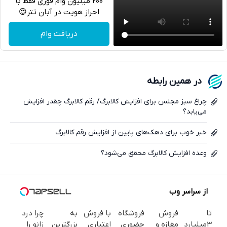
200 میلیون وام فوری فقط با
احراز هویت در آبان تتر😍
تلگرام
دریافت وام
واتساپ
فیسبوک
در همین رابطه
ایکس
چراغ سبز مجلس برای افزایش کالابرگ/ رقم کالابرگ چقدر افزایش
می‌یابد؟
خبر خوب برای دهک‌های پایین از افزایش رقم کالابرگ
وعده افزایش کالابرگ محقق می‌شود؟
از سراسر وب
تا
فروش
فروشگاه
با فروش
به
چرا درد
3میلیارد
مغازه و
حضوری
اعتباری
بزرگترین
زانو را