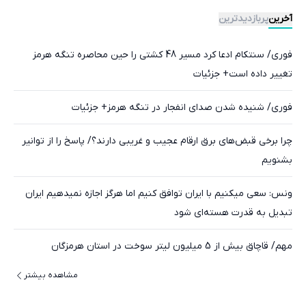
آخرین
پربازدیدترین
فوری/ سنتکام ادعا کرد مسیر 48 کشتی را حین محاصره تنگه هرمز
تغییر داده است+ جزئیات
فوری/ شنیده شدن صدای انفجار در تنگه هرمز+ جزئیات
چرا برخی قبض‌های برق ارقام عجیب و غریبی دارند؟/ پاسخ را از توانیر
بشنویم
ونس: سعی میکنیم با ایران توافق کنیم اما هرگز اجازه نمیدهیم ایران
تبدیل به قدرت هسته‌ای شود
مهم/ قاچاق بیش از 5 میلیون لیتر سوخت در استان هرمزگان
مشاهده بیشتر