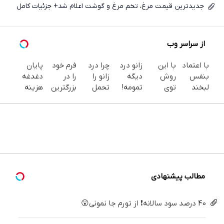
جدیدترین قیمت مرغ، تخم مرغ و گوشت اعلام شد+ جزئیات کامل
از سراسر وب
با اعتماد
با این
زانو درد
چرا درد
فرم خود
پایان
بنفس
روش
دیگه
زانو را
را در
دغدغه
لبخند
توی
تمومه!
تحمل
بزرگترین
هزینه
بزن (ژل
خونه،سفیدی
در خانه
می‌کنی؟
جشنواره
های
سفیدکننده
و زیبایی
درمانش
خیلی
ایمپلنت
دندان
دندان40%تخفیف)
دندوناتو
کن ◀
ساده
تهران پر
پزشکی با
برگردون
پرسش‌نامه
درمنزل
کنید ! |
پک
(40%off)
▶
درمانش
فقط ۲۵
سفید
کن
میلیون
کننده
خانگی
مطالب پیشنهادی
40 درصد سود سالانه❗ از تورم جا نمونی😲