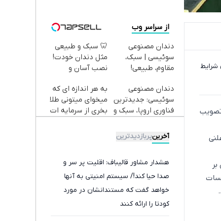
از سراسر وب
دندان مصنوعی
🦷 سبک و طبیعی
سوئیسی | سبک،
مثل دندان خودت!
س از آن شرایط
مقاوم، طبیعی!
نصب آسان و
ویزیت
پرداخت اقساطی 💳
دندان مصنوعی
به هر اندازه ای که
رایگان+پرداخت
📍 تهران
سوئیسی: جدیدترین
میخوای میتونی طلا
اقساطی😍
فناوری اروپا، سبک و
بخری از سرمایه ات
ل ۱۴۰۵ در شرایط عادی تصویب
مقاوم | پرداخت
محافظت کنی
قسطی
آخرین
پربازدیدترین
لنی
هشدار مشاور قالیباف: اقلیت پر سر و
بر
صدا حیا کند!/ سیستم امنیتی به آنها
لسات
خواهد گفت که مستندانشان در مورد
کودتا را ارائه کنند