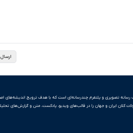
ارسال 
ک رسانه تصویری و پلتفرم چندرسانه‌ای است که با هدف ترویج اندیشه‌های اصیل
ولات کلان ایران و جهان را در قالب‌های ویدیو، پادکست، متن و گزارش‌های تحلیل
بعی دقیق و قابل اعتماد، فراتر از اطلاع‌رسانی صرف، به تبیین سیاست‌ها و کارک
ری، تجارت و حوزه‌های نوظهور می‌پردازد. اکوایران با پایبندی به اصول «انصاف
س آراء متنوع فراهم کرده و می‌کوشد با تفکیک حقایق مستند از ادعاهای بی‌اس