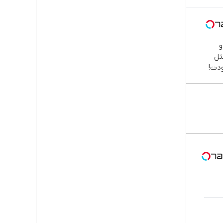

طب
دند
نصب
اقسا