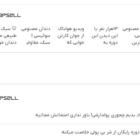
 سبک و
دندان مصنوعی
ویدیو هولناک
13هزار نفر با
دندان م
یعی مثل
سوئیسی |
از جوان کارتن
این دیدن این
سو
ان خودت!
سبک، مقاوم،
خوابی که
دوره به
جدی
 آسان و
طبیعی! ویزیت
میلیاردر شد.
آرزوهاشون
فناوری
پرداخت
رایگان+پرداخت
آموزش رایگان
رسیدن |
سبک و م
طی 💳 📍
اقساطی😍
ثبت‌‌نام رایگان
پرداخت
تهران
میخوایم رایگان بهت یاد بدیم چجوری پولدارشی! باور
به پول نیاز داری؟ این دوره رایگان از ش