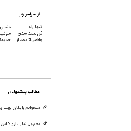
از سراسر وب
تنها راه
دندان
ثروتمند شدن
سوئیس
واقعی❗❗ بعد از
جدیدت
این دوره تو
فناوری 
خواب هم پول
سبک و 
در بیار😍
پرداخ
مطالب پیشنهادی
میخوایم رایگان بهت یا
به پول نیاز داری؟ این