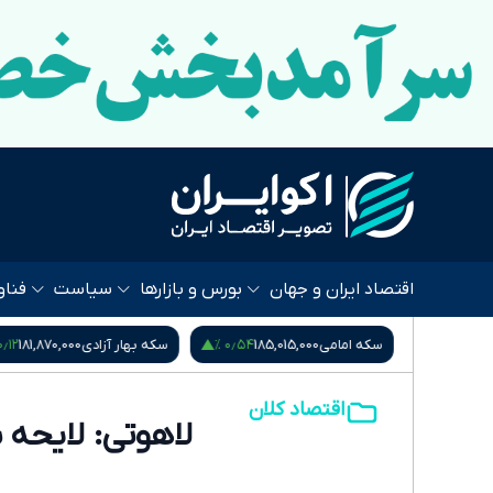
اقتصاد ایران و جهان
بورس و بازارها
سیاست
فناو
۰٫۱۲ %
۰٫۵۴ %
۰٫۴۵ %
4,2
سکه امامی
185,015,000
سکه بهار آزادی
181,870,000
اقتصاد کلان
لاهوتی: لایحه 