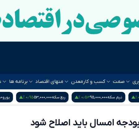
ری
صمت
کسب و کار
معدن
منهای اقتصاد
برنامه ها
ع
۰٫۹۵ %
۰٫۵۳ %
نیم سکه
95,000,000
ربع سکه
53,000,000
یورو
80
بودجه امسال باید اصلاح شود