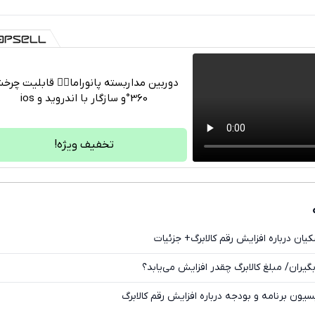
دوربین مداربسته پانوراما👈🏻 قابلیت چر
360°و سازگار با اندروید و ios
تلگرام
واتساپ
تخفیف ویژه!
فیسبوک
ایکس
ان درباره افزایش رقم کالابرگ+ جزئیات
بگیران/ مبلغ کالابرگ چقدر افزایش می‌یابد؟
ون برنامه و بودجه درباره افزایش رقم کالابرگ