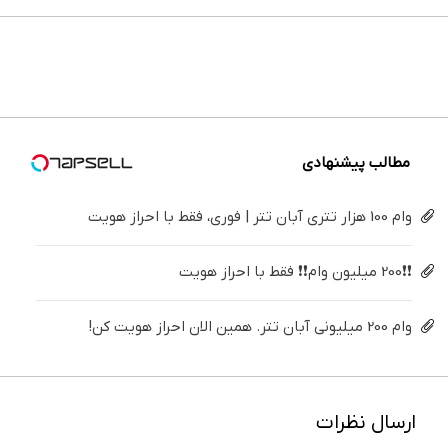
می‌کنی؟
خونه،سفیدی
بزن (ژل
پی | در
ایمپلنت
های
خیلی
و زیبایی
سفیدکننده
۴ قسط
تهران سر
دندان
ساده
دندوناتو
دندان40%تخفیف)
بدون
بزنید ! |
پزشکی با
درمنزل
برگردون
سود و
فقط ۲۵
پک
درمانش
(40%off)
کارمزد!
میلیون !
سفید
کن
کننده
خانگی
مطالب پیشنهادی
وام 100 هزار تتری آبان تتر | فوری، فقط با احراز هویت
❗❗200 میلیون وام❗❗ فقط با احراز هویت
وام 200 میلیونی آبان تتر. همین الان احراز هویت کن!
ارسال نظرات