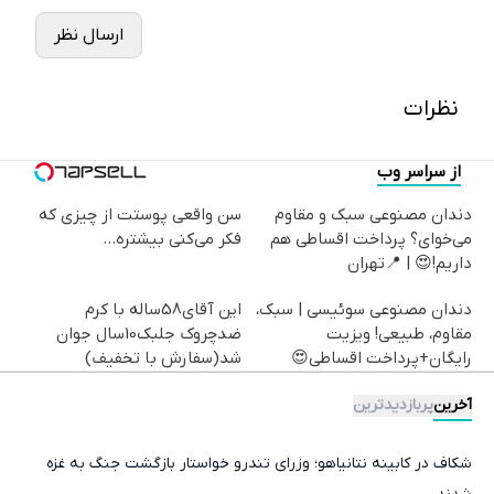
ارسال نظر
نظرات
از سراسر وب
دندان مصنوعی سبک و مقاوم
سن واقعی پوستت از چیزی که
می‌خوای؟ پرداخت اقساطی هم
فکر می‌کنی بیشتره...
داریم!😍 | 📍تهران
دندان مصنوعی سوئیسی | سبک،
این آقای58ساله با کرم
مقاوم، طبیعی! ویزیت
ضدچروک جلبک10سال جوان
رایگان+پرداخت اقساطی😍
شد(سفارش با تخفیف)
آخرین
پربازدیدترین
شکاف در کابینه نتانیاهو؛ وزرای تندرو خواستار بازگشت جنگ به غزه