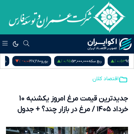
 %
‎−۰٫۰۱ %
۰٫۹۵ %
ربع سکه
53,000,000
یورو
217,280
درهم امارات
51,571
اقتصاد کلان
جدیدترین قیمت مرغ امروز یکشنبه 10
خرداد 1405 / مرغ در بازار چند؟ + جدول