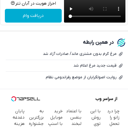
احراز هویت در آبان تتر😍
تلگرام
دریافت وام
واتساپ
فیسبوک
در همین رابطه
ایکس
مرغ گرم بدون مشتری ماند/ صادرات آزاد شد
قیمت جدید مرغ اعلام شد
روایت اصولگرایان از موضع رفراندومی نظام
از سراسر وب
چرا درد
با این
با اعتماد
خرید
به
پایان
زانو را
روش
بنفس
موبایل
بزرگترین
دغدغه
تحمل
توی
لبخند
با اسنپ
جشنواره
هزینه