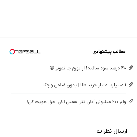
بزن (ژل
خونه،سفیدی
می‌کنی؟
جشنواره
های
بیدار
سفیدکننده
و زیبایی
خیلی
ایمپلنت
دندان
نگه
دندان40%تخفیف)
دندوناتو
ساده
تهران پر
پزشکی با
می‌داره؟
برگردون
درمنزل
کنید ! |
پک
بدون
(40%off)
درمانش
فقط ۲۵
سفید
جراحی
کن
میلیون
کننده
درمانش
خانگی
کن!
مطالب پیشنهادی
40 درصد سود سالانه❗ از تورم جا نمونی😲
۱ میلیارد اعتبار خرید طلا | بدون ضامن و چک
وام 200 میلیونی آبان تتر. همین الان احراز هویت کن!
ارسال نظرات