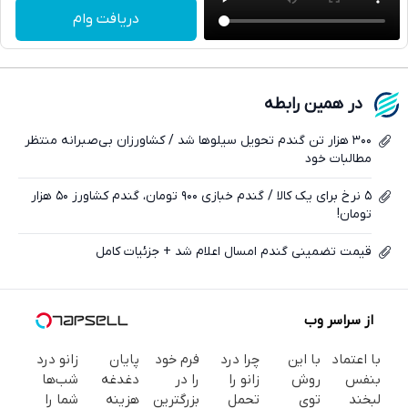
تلگرام
دریافت وام
واتساپ
فیسبوک
در همین رابطه
ایکس
۳۰۰ هزار تن گندم تحویل سیلوها شد / کشاورزان بی‌صبرانه منتظر
مطالبات خود
۵ نرخ برای یک کالا / گندم خبازی ۹۰۰ تومان، گندم کشاورز ۵۰ هزار
تومان!
قیمت تضمینی گندم امسال اعلام شد + جزئیات کامل
از سراسر وب
با اعتماد
با این
چرا درد
فرم خود
پایان
زانو درد
بنفس
روش
زانو را
را در
دغدغه
شب‌ها
لبخند
توی
تحمل
بزرگترین
هزینه
شما را