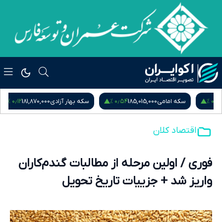
۰٫۱۲ %
۰٫۵۴ %
سکه امامی
185,015,000
سکه بهار آزادی
181,870,000
نیم
اقتصاد کلان
فوری / اولین مرحله از مطالبات گندم‌کاران
واریز شد + جزییات تاریخ تحویل