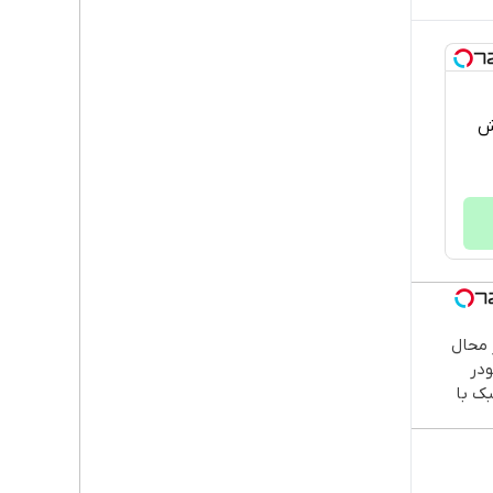
خش
محال
در
بک با