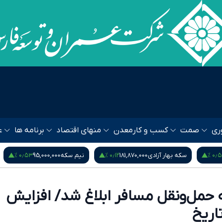
ری
صمت
کسب و کار
معدن
منهای اقتصاد
برنامه ها
ع
۰٫۹۵ %
۰٫۵۳ %
نیم سکه
95,000,000
ربع سکه
53,000,000
یورو
80
 حمل‌ونقل مسافر ابلاغ شد/ افزایش
تاریخ