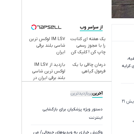
از سراسر وب
یک هفته ای کتابت
IM LS7 لوکس ترین
را با مجوز رسمی
شاسی بلند برقی
چاپ کن ! کلیک کن
ایران
 این ابلاغیه،
تا فرصت هست !
درمان چاقی با یک
بازدید از IM LS7
 کرایه
فرمول گیاهی
لوکس ترین شاسی
بلند برقی ایران در
باشگاه انقلاب
آخرین
پربازدیدترین
بخشنامه‌ای خطاب به انجمن‌های صنفی شرکت‌ها و مؤسسات حمل‌ونقل مسافر سراسر کشور، از افزایش ۲۱
دستور ویژه پزشکیان برای بازگشایی
اینترنت
واکنش خرازی به ویدیوهای جنجالی/ من