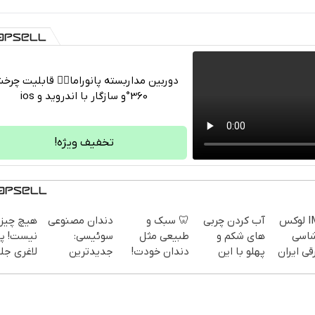
دوربین مداربسته پانوراما👈🏻 قابلیت چر
360°و سازگار با اندروید و ios
تلگرام
واتساپ
تخفیف ویژه!
فیسبوک
ایکس
IM LS7 لوکس
آب کردن چربی
🦷 سبک و
دندان مصنوعی
هیچ چیز 
شاسی
های شکم و
طبیعی مثل
سوئیسی:
نیست! پو
قی ایران
پهلو با این
دندان خودت!
جدیدترین
لاغری جل
پودر
نصب آسان و
فناوری اروپا،
تخفیف
جلبک(سفارش
پرداخت
سبک و مقاوم |
منتظرته!
با تخفیف ویژه)
اقساطی 💳 📍
پرداخت قسطی
تهران