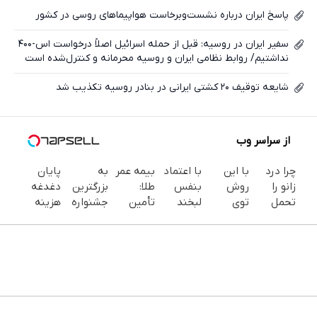
پاسخ ایران درباره نشست‌وبرخاست هواپیماهای روسی در کشور
سفیر ایران در روسیه: قبل از حمله اسرائیل اصلاً درخواست اس-۴۰۰
نداشتیم/ روابط نظامی ایران و روسیه محرمانه و کنترل‌شده است
شایعه توقیف ۲۰ کشتی ایرانی در بنادر روسیه تکذیب شد
از سراسر وب
چرا درد
با این
با اعتماد
بیمه عمر
به
پایان
زانو را
روش
بنفس
طلا:
بزرگترین
دغدغه
تحمل
توی
لبخند
تأمین
جشنواره
هزینه
می‌کنی؟
خونه،سفیدی
بزن (ژل
آینده با
ایمپلنت
های
خیلی
و زیبایی
سفیدکننده
امنیت و
تهران سر
دندان
ساده
دندوناتو
دندان40%تخفیف)
بازده بالا
بزنید ! |
پزشکی با
درمنزل
برگردون
فقط ۲۵
پک
درمانش
(40%off)
میلیون !
سفید
کن
کننده
خانگی