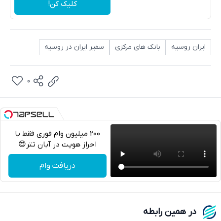
کلیک کن!
ایران روسیه
بانک های مرکزی
سفیر ایران در روسیه
0
200 میلیون وام فوری فقط با
احراز هویت در آبان تتر😍
تلگرام
دریافت وام
واتساپ
فیسبوک
در همین رابطه
ایکس