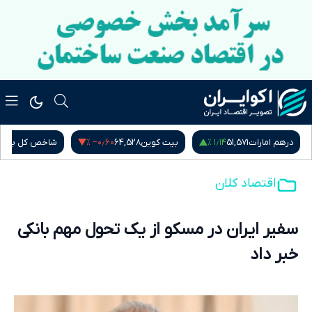
‎−۰٫۶۰ %
۱٫۱۴ %
درهم امارات
51,571
بیت کوین
64,528
شاخص کل بور
اقتصاد کلان
سفیر ایران در مسکو از یک تحول مهم بانکی
خبر داد