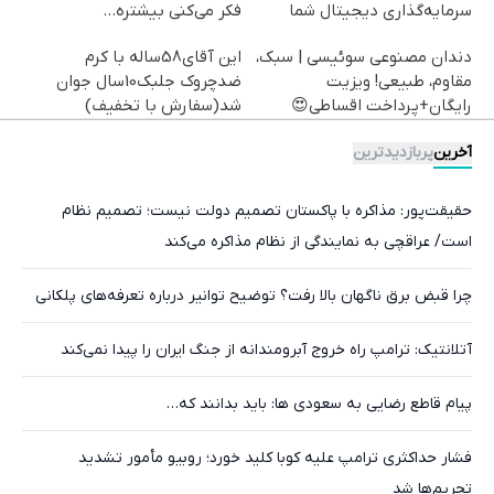
سرمایه‌گذاری دیجیتال شما
فکر می‌کنی بیشتره...
دندان مصنوعی سوئیسی | سبک،
این آقای58ساله با کرم
مقاوم، طبیعی! ویزیت
ضدچروک جلبک10سال جوان
رایگان+پرداخت اقساطی😍
شد(سفارش با تخفیف)
آخرین
پربازدیدترین
حقیقت‌پور: مذاکره با پاکستان تصمیم دولت نیست؛ تصمیم نظام
است/ عراقچی به نمایندگی از نظام مذاکره می‌کند
چرا قبض برق ناگهان بالا رفت؟ توضیح توانیر درباره تعرفه‌های پلکانی
آتلانتیک: ترامپ راه خروج آبرومندانه از جنگ ایران را پیدا نمی‌کند
پیام قاطع رضایی به سعودی ها: باید بدانند که…
فشار حداکثری ترامپ علیه کوبا کلید خورد؛ روبیو مأمور تشدید
تحریم‌ها شد