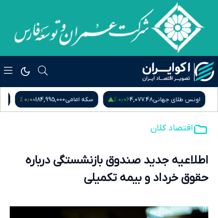
۰٫۰۰ %
۰٫۰۶ %
اونس طلای جهانی
4,077.48
سکه امامی
184,995,000
سکه 
اقتصاد کلان
اطلاعیه جدید صندوق بازنشستگی درباره
حقوق خرداد و بیمه تکمیلی