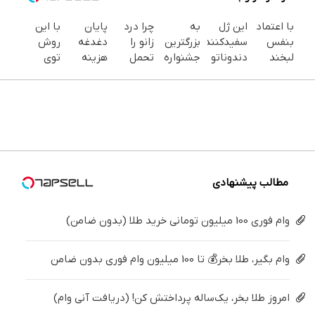
با اعتماد
این ژل
به
چرا درد
پایان
با این
بنفس
سفیدکننده
بزرگترین
زانو را
دغدغه
روش
لبخند
دندوناتو
جشنواره
تحمل
هزینه
توی
بزن (ژل
در حد
ایمپلنت
می‌کنی؟
های
خونه،سفیدی
سفیدکننده
لمینت
تهران
خیلی
دندان
و زیبایی
دندان40%تخفیف)
سفید
خوش
ساده
پزشکی با
دندوناتو
میکنه
اومدید! |
درمنزل
پک
برگردون
(40%تخفیف)
فقط ۲۵
درمانش
سفید
(40%off)
میلیون !
کن
کننده
خانگی
مطالب پیشنهادی
وام فوری 100 میلیون تومانی خرید طلا (بدون ضامن)
وام بگیر، طلا بخر💰 تا 100 میلیون وام فوری بدون ضامن
امروز طلا بخر، یک‌ساله پرداختش کن! (دریافت آنی وام)