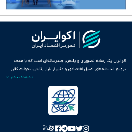
اکوایران یک رسانه تصویری و پلتفرم چندرسانه‌ای است که با هدف
ترویج اندیشه‌های اصیل اقتصادی و دفاع از بازار رقابتی، تحولات کلان
ایران و جهان را در قالب‌های ویدیو، پادکست، متن و گزارش‌های تحلیلی
پایش می‌کند. این رسانه به عنوان منبعی دقیق و قابل اعتماد، فراتر از
اطلاع‌رسانی صرف، به تبیین سیاست‌ها و کارکردهای بازارهای مالی،
سرمایه‌گذاری، تجارت و حوزه‌های نوظهور می‌پردازد. اکوایران با پایبندی
به اصول «انصاف، امانت و صداقت»، بستری برای انعکاس آراء متنوع
فراهم کرده و می‌کوشد با تفکیک حقایق مستند از ادعاهای بی‌اساس،
تصویری شفاف از واقعیت‌های اقتصادی ارائه دهد. ما در اکوایران با