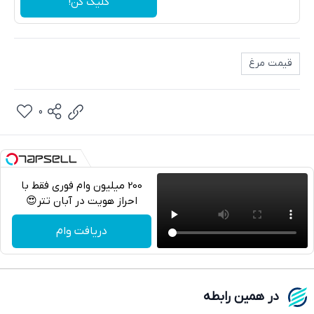
کلیک کن!
قیمت مرغ
0
200 میلیون وام فوری فقط با
احراز هویت در آبان تتر😍
تلگرام
دریافت وام
واتساپ
فیسبوک
در همین رابطه
ایکس