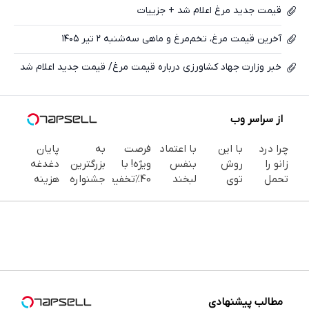
قیمت جدید مرغ اعلام شد + جزییات
آخرین قیمت مرغ، تخم‌مرغ و ماهی سه‌شنبه ۲ تیر ۱۴۰۵
خبر وزارت جهاد کشاورزی درباره قیمت مرغ/ قیمت جدید اعلام شد
از سراسر وب
چرا درد
با این
با اعتماد
فرصت
به
پایان
زانو را
روش
بنفس
ویژه! با
بزرگترین
دغدغه
تحمل
توی
لبخند
40٪تخفیف
جشنواره
هزینه
می‌کنی؟
خونه،سفیدی
بزن (ژل
دندوناتو
ایمپلنت
های
خیلی
و زیبایی
سفیدکننده
در حد
تهران سر
دندان
ساده
دندوناتو
دندان40%تخفیف)
کامپوزیت
بزنید ! |
پزشکی با
درمنزل
برگردون
سفید کن
فقط ۲۵
پک
درمانش
(40%off)
میلیون !
سفید
کن
کننده
خانگی
مطالب پیشنهادی