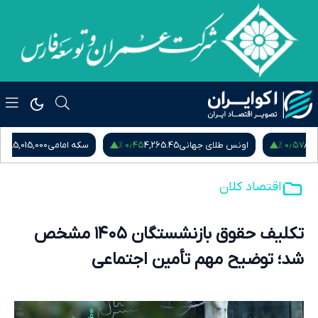
۰٫۵۴ %
۰٫۴۵ %
اونس طلای جهانی
4,265.45
سکه امامی
185,015,000
س
اقتصاد کلان
تکلیف حقوق بازنشستگان ۱۴۰۵ مشخص
شد؛ توضیح مهم تأمین اجتماعی