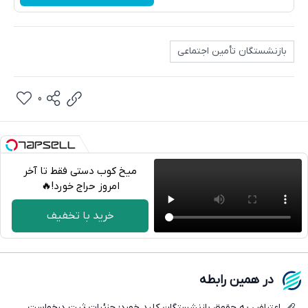
بازنشستگان تأمین اجتماعی
0
میخ کوب دستی فقط تا آخر
امروز حراج خورد!🔥
تلگرام
خرید با تخفیف
واتساپ
فیسبوک
در همین رابطه
ایکس
اعتراض به حقوق بازنشستگان کلید خورد؛ جزئیات ثبت درخواست