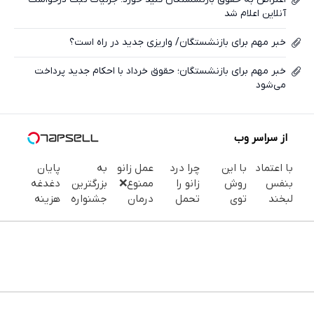
آنلاین اعلام شد
خبر مهم برای بازنشستگان/ واریزی جدید در راه است؟
خبر مهم برای بازنشستگان؛ حقوق خرداد با احکام جدید پرداخت
می‌شود
از سراسر وب
با اعتماد
با این
چرا درد
عمل زانو
به
پایان
بنفس
روش
زانو را
ممنوع❌
بزرگترین
دغدغه
لبخند
توی
تحمل
درمان
جشنواره
هزینه
بزن (ژل
خونه،سفیدی
می‌کنی؟
قطعی
ایمپلنت
های
سفیدکننده
و زیبایی
خیلی
زانو درد
تهران سر
دندان
دندان40%تخفیف)
دندوناتو
ساده
بدون
بزنید ! |
پزشکی با
برگردون
درمنزل
جراحی و
فقط ۲۵
پک
(40%off)
درمانش
دارو
میلیون !
سفید
کن
(پرسش
کننده
نامه)
خانگی