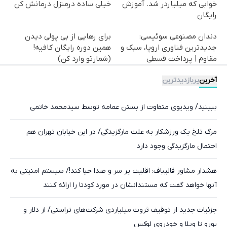
خوابی که میلیاردر شد. آموزش
خیلی ساده درمنزل درمانش کن
رایگان
دندان مصنوعی سوئیسی:
برای رهایی از بی پولی دیدن
جدیدترین فناوری اروپا، سبک و
همین دوره رایگان کافیه!
مقاوم | پرداخت قسطی
(شمارتو وارد کن)
آخرین
پربازدیدترین
ببینید/ ویدیوی متفاوت از بستن عمامه توسط سیدمحمد خاتمی
مرگ تلخ یک ورزشکار به علت مارگزیدگی/ در این خیابان تهران هم
احتمال مارگزیدگی وجود دارد
هشدار مشاور قالیباف: اقلیت پر سر و صدا حیا کند!/ سیستم امنیتی به
آنها خواهد گفت که مستندانشان در مورد کودتا را ارائه کنند
جزئیات جدید از توقیف ثروت میلیاردی شرکت‌های تراستی/ از دلار و
یورو تا ویلا و خودروی لوکس