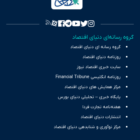
به اصول «انصاف، امانت و صداقت»، بستری برای انعکاس آراء متنوع
فراهم کرده و می‌کوشد با تفکیک حقایق مستند از ادعاهای بی‌اساس،
تصویری شفاف از واقعیت‌های اقتصادی ارائه دهد. ما در اکوایران با
تمرکز بر منافع اقتصاد رقابتی و آزادی انتخاب، راهکارهای چیرگی بر
گروه رسانه‌ای دنیای اقتصاد
چالش‌های فقر و بیکاری را جست‌وجو کرده و در کنار تحلیل آمارها،
گروه رسانه ای دنیای اقتصاد
نیازهای خبری مخاطبان در حوزه‌های اثرگذار بر اقتصاد را با رویکردی
حرفه‌ای و روزآمد پوشش می‌دهیم.
روزنامه دنیای اقتصاد
سایت خبری اقتصاد نیوز
روزنامه انگلیسی Financial Tribune
مرکز همایش های دنیای اقتصاد
پایگاه خبری – تحلیلی دنیای بورس
هفته‌نامه تجارت فردا
انتشارات دنیای اقتصاد
مرکز نوآوری و شتابدهی دنیای اقتصاد