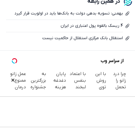
در همین رابطه
ایکس
بهمنی: تسویه بدهی دولت به بانک‌ها باید در اولویت قرار گیرد
4 ریسک‌ بالقوه پول اعتباری در ایران
استقلال بانک مرکزی استقلال از حاکمیت نیست
از سراسر وب
چرا درد
با این
با اعتماد
پایان
به
عمل زانو
زانو را
روش
بنفس
دغدغه
بزرگترین
ممنوع❌
تحمل
توی
لبخند
هزینه
جشنواره
درمان
می‌کنی؟
خونه،سفیدی
بزن (ژل
های
ایمپلنت
قطعی
خیلی
و زیبایی
سفیدکننده
دندان
تهران سر
زانو درد
ساده
دندوناتو
دندان40%تخفیف)
پزشکی با
بزنید ! |
بدون
درمنزل
برگردون
پک
فقط ۲۵
جراحی و
درمانش
(40%off)
سفید
میلیون !
دارو
کن
کننده
(پرسش
خانگی
نامه)