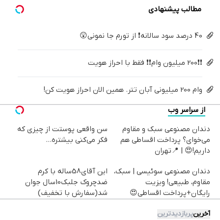
مطالب پیشنهادی
40 درصد سود سالانه❗ از تورم جا نمونی😲
❗❗200 میلیون وام❗❗ فقط با احراز هویت
وام 200 میلیونی آبان تتر. همین الان احراز هویت کن!
از سراسر وب
دندان مصنوعی سبک و مقاوم
سن واقعی پوستت از چیزی که
می‌خوای؟ پرداخت اقساطی هم
فکر می‌کنی بیشتره...
داریم!😍 | 📍تهران
دندان مصنوعی سوئیسی | سبک،
این آقای58ساله با کرم
مقاوم، طبیعی! ویزیت
ضدچروک جلبک10سال جوان
رایگان+پرداخت اقساطی😍
شد(سفارش با تخفیف)
آخرین
پربازدیدترین