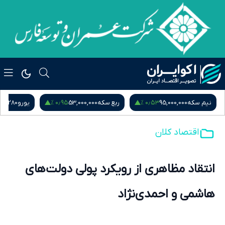
۰٫۹۵ %
۰٫۵۳ %
نیم سکه
95,000,000
ربع سکه
53,000,000
یورو
217,280
اقتصاد کلان
انتقاد مظاهری از رویکرد پولی دولت‌های
هاشمی و احمدی‌نژاد