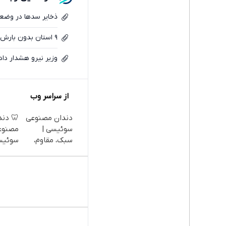
ذخایر سدها در وضع
۹ استان بدون بارش؛ پاییز خشک‌تر از پیش‌بینی‌ها رقم خورد
وزیر نیرو هشدار داد
از سراسر وب
دندان مصنوعی
🦷 دند
سوئیسی |
مصنوع
سبک، مقاوم،
سوئیس
طبیعی! ویزیت
تکنولو
رایگان+پرداخت
دیجیتا
اقساطی😍
قسط |