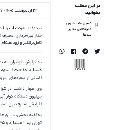
در این مطلب
۲۳ اردیبهشت ۱۴۰۵ - ۲۰:۵۷
بخوانید:
کسری ۵۰ میلیون
سخنگوی شرکت آب و فاضلاب
مترمکعبی ذخایر
سدها
تامل‌برانگیز و زود هنگام ۳۸ هزار لیتر در ثانیه رسیده است.
134613
به گزارش اکوایران به نق
مستلزم حفاظت از سهم آب
اضافی از سفره‌های زیرزم
وی اظهار داشت: در شرای
میلیون دستگاه کولر آبی
افزایش مصرف برق، مصرف
به‌گفته بخشی، در روزهای