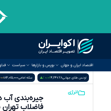
اقتصاد ایران و جهان
بورس و بازارها
سیاست
فناو
۰۰ %
۰٫۰۲ %
۰٫۰۰ %
80,396
اونس طلای جهانی
4,247.28
سکه امامی
184,015,000
انرژی
جیره‌بندی آب 
فاضلاب تهران پ