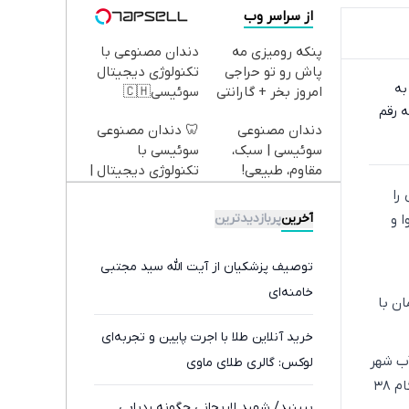
از سراسر وب
پنکه رومیزی مه
دندان مصنوعی با
پاش رو تو حراجی
تکنولوژی دیجیتال
به
امروز بخر + گارانتی
سوئیسی🇨🇭
ه‌ای به رقم
تعویض و برگشت🔥
دندان مصنوعی
🦷 دندان مصنوعی
سوئیسی | سبک،
سوئیسی با
مقاوم، طبیعی!
تکنولوژی دیجیتال |
ویزیت
پرداخت در 4 قسط |
را
رایگان+پرداخت
📍 تهران
آخرین
پربازدیدترین
 و
اقساطی😍
توصیف پزشکیان از آیت الله سید مجتبی
خامنه‌ای
ان با
خرید آنلاین طلا با اجرت پایین و تجربه‌ای
آب شهر
لوکس: گالری طلای ماوی
تهران به ۲ میلیارد و ۹۳۵ میلیون لیتر در شبانه‌روز و مصرف لحظه‌ای به رقم تامل‌برانگیز و زود هنگام ۳۸
ببینید/ شهید لاریجانی چگونه ردیابی