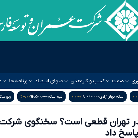
ری
صمت
کسب و کار
معدن
منهای اقتصاد
برنامه ها
ع
۰٫۰۰ %
۰٫۰۰ %
۰٫
سکه بهار آزادی
181,660,000
نیم سکه
94,500,000
ربع سک
در تهران قطعی است؟ سخنگوی شرکت 
اسخ داد