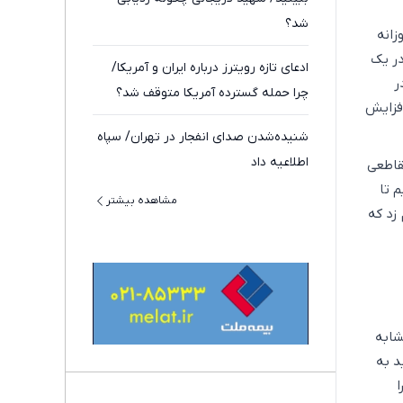
شد؟
زانه
در یک
ادعای تازه رویترز درباره ایران و آمریکا/
ر
چرا حمله گسترده آمریکا متوقف شد؟
 عدم نصب سایبان، این میزان مصرف به ۲ برابر افزایش
شنیده‌شدن صدای انفجار در تهران/ سپاه
اطلاعیه داد
قاطعی
م تا
مشاهده بیشتر
زد که
شابه
اید به
ا