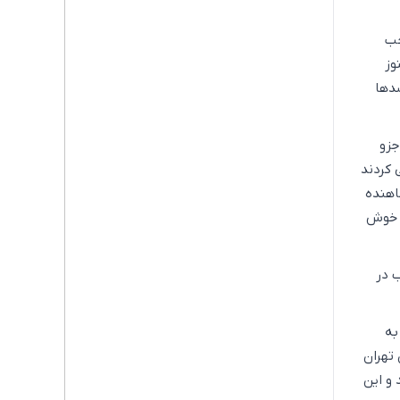
جب
وز
 ۲۲ درصد مخازن سدها
جزو
 کردند
ارف کاهنده
بقه خوش
 در
 به
تهران
ردند و این