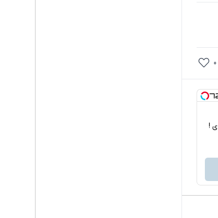
0
اربردی !