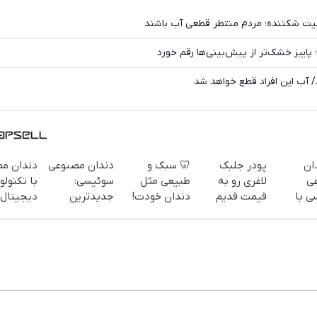
یت شکننده؛ مردم منتطر قطعی آب باشند
/ آب این افراد قطع خواهد شد
ان
پودر جلبک
🦷 سبک و
دندان مصنوعی
دندان م
ی
لاغری رو به
طبیعی مثل
سوئیسی:
با تکنولو
ی با
قیمت قدیم
دندان خودت!
جدیدترین
دیجیتال
ژی
بخر
نصب آسان و
فناوری اروپا،
سوئیسی🇨🇭
ل |
پرداخت
سبک و مقاوم |
پرداخت در 4
اقساطی 💳 📍
پرداخت قسطی
 تهران
تهران