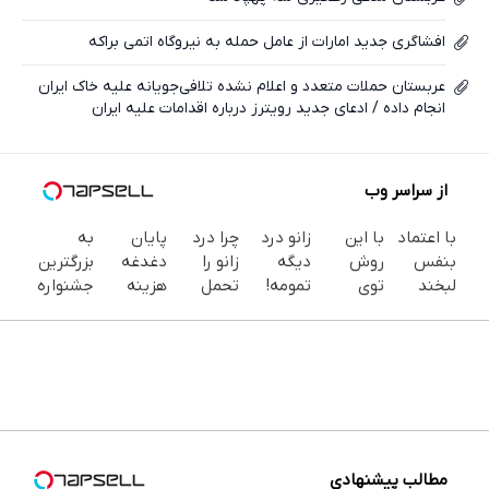
افشاگری جدید امارات از عامل حمله به نیروگاه اتمی براکه
عربستان حملات متعدد و اعلام نشده تلافی‌جویانه علیه خاک ایران
انجام داده / ادعای جدید رویترز درباره اقدامات علیه ایران
از سراسر وب
با اعتماد
با این
زانو درد
چرا درد
پایان
به
بنفس
روش
دیگه
زانو را
دغدغه
بزرگترین
لبخند
توی
تمومه!
تحمل
هزینه
جشنواره
بزن (ژل
خونه،سفیدی
در خانه
می‌کنی؟
های
ایمپلنت
سفیدکننده
و زیبایی
درمانش
خیلی
دندان
تهران سر
دندان40%تخفیف)
دندوناتو
کن ◀
ساده
پزشکی با
بزنید ! |
برگردون
پرسش‌نامه
درمنزل
پک
فقط ۲۵
(40%off)
▶
درمانش
سفید
میلیون !
کن
کننده
خانگی
مطالب پیشنهادی