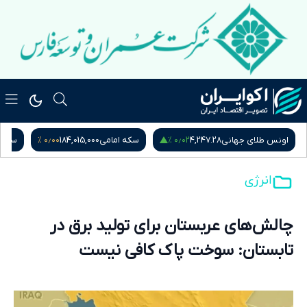
۰٫۰۰ %
۰٫۰۲ %
اونس طلای جهانی
4,247.28
سکه امامی
184,015,000
سکه ب
انرژی
چالش‌های عربستان برای تولید برق در
تابستان: سوخت پاک کافی نیست