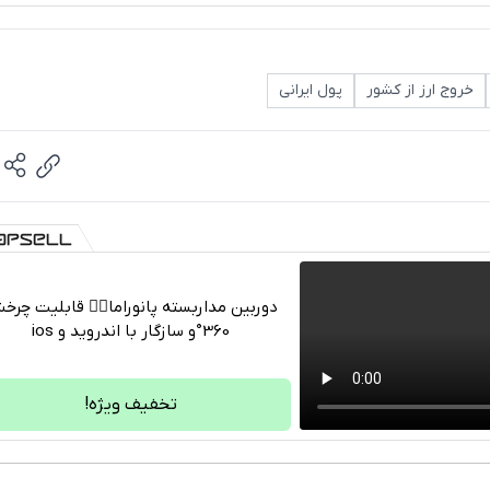
خروج ارز از کشور
پول ایرانی
دوربین مداربسته پانوراما👈🏻 قابلیت چر
360°و سازگار با اندروید و ios
تلگرام
واتساپ
تخفیف ویژه!
فیسبوک
ایکس