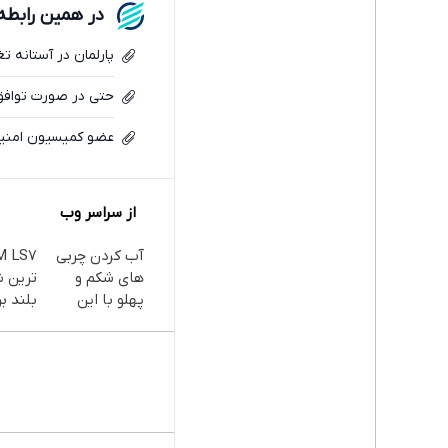
در همین رابطه
پارلمان در آستانه 
حتی در صورت توافق،
عضو کمیسیون امنیت ملی: شروط ۱۰ گانه
از سراسر وب
آب کردن چربی
های شکم و
ترین 
پهلو با این
بلند بر
پودر
جلبک(سفارش
با تخفیف ویژه)