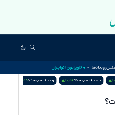
کس
رویدادها
تلویزیون اکوایــران
۱٫۱۴ %
‎−۰٫۰۱ %
۰٫۹۵ %
ربع سکه
53,000,000
یورو
217,280
درهم امارات
51,571
ت؟