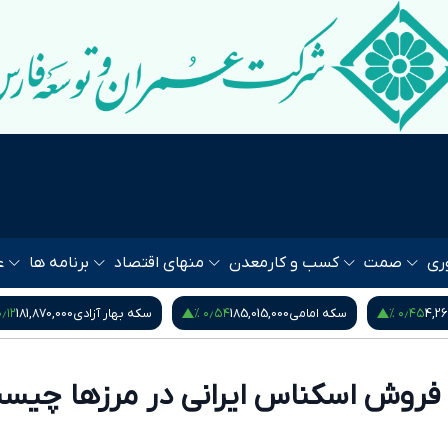
ری
صمت
کسب و کار
معدن
منهای اقتصاد
برنامه ها
ع
۰٫۵۳ %
۰٫۱۲ %
۰٫۵۴
سکه بهار آزادی
181,870,000
نیم سکه
95,000,000
 فروش اسکناس ایرانی در مرز‌ها چیس