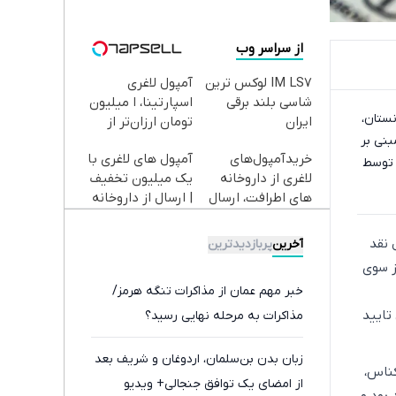
از سراسر وب
IM LS7 لوکس ترین
آمپول لاغری
شاسی بلند برقی
اسپارتینا، ا میلیون
نستان،
ایران
تومان ارزان‌تر از
بنی بر
همه‌جا!
خریدآمپول‌های
آمپول های لاغری با
ی توسط
لاغری از داروخانه
یک میلیون تخفیف
های اطرافت، ارسال
| ارسال از داروخانه
فوری همراه با پک
های معتبر
یخ!
 نقد
آخرین
پربازدیدترین
ز سوی
خبر مهم عمان از مذاکرات تنگه هرمز/
تایید
مذاکرات به مرحله نهایی رسید؟
زبان بدن بن‌سلمان، اردوغان و شریف بعد
کناس،
از امضای یک توافق جنجالی+ ویدیو