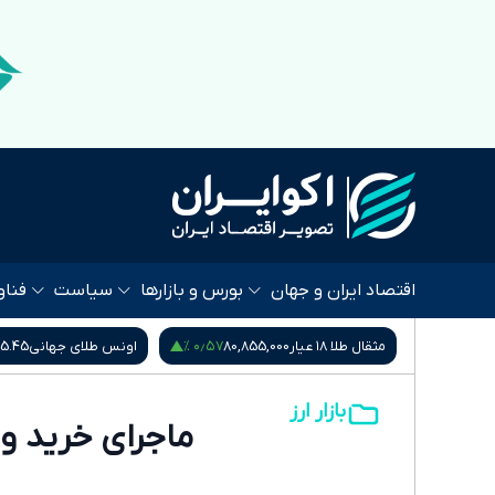
اقتصاد ایران و جهان
بورس و بازارها
سیاست
فناو
 %
۰٫۴۵ %
۰٫۵۷ %
80,
اونس طلای جهانی
4,265.45
سکه امامی
185,015,000
بازار ارز
ماجرای خرید و