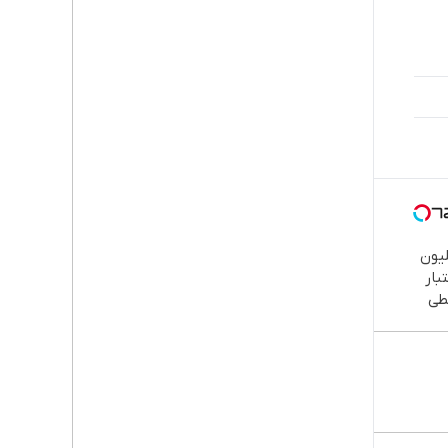
میلیون
بار
طی
کن