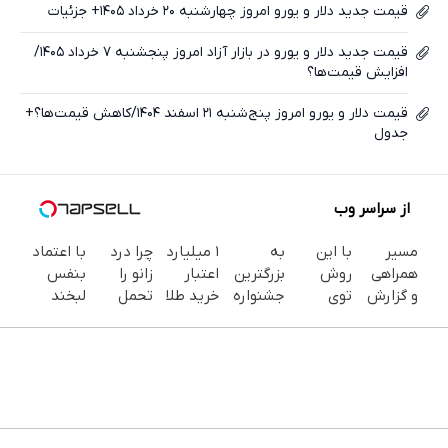
قیمت جدید دلار و یورو امروز چهارشنبه ۲۰ خرداد ۱۴۰۵+ جزئیات
قیمت جدید دلار و یورو در بازار آزاد امروز پنجشنبه ۷ خرداد ۱۴۰۵/
افزایش قیمت‌ها؟
قیمت دلار و یورو امروز پنج‌شنبه ۲۱ اسفند ۱۴۰۴/کاهش قیمت‌ها؟+
جدول
از سراسر وب
مسیر
با این
به
۱ میلیارد
چرا درد
با اعتماد
همراهی
روش
بزرگترین
اعتبار
زانو را
بنفس
و گزارش
توی
جشنواره
خرید طلا
تحمل
لبخند
عملکرد
خونه،سفیدی
ایمپلنت
| بدون
می‌کنی؟
بزن (ژل
گروه
و زیبایی
تهران
ضامن و
خیلی
سفیدکننده
اسنپ در
دندوناتو
خوش
چک
ساده
دندان40%تخفیف)
۱۴۰۴
برگردون
اومدید! |
درمنزل
(40%off)
فقط ۲۵
درمانش
میلیون !
کن