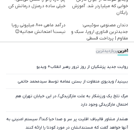
خوابی که میلیاردر شد. آموزش
خیلی ساده درمنزل درمانش کن
رایگان
دندان مصنوعی سوئیسی:
درآمد ماهی 800 میلیونی رویا
جدیدترین فناوری اروپا، سبک و
نیست! امتحانش مجانیه😉
مقاوم | پرداخت قسطی
آخرین
پربازدیدترین
روایت جدید پزشکیان از روز ترور رهبر انقلاب+ ویدیو
ببینید/ ویدیوی متفاوت از بستن عمامه توسط سیدمحمد خاتمی
مرگ تلخ یک ورزشکار به علت مارگزیدگی/ در این خیابان تهران هم
احتمال مارگزیدگی وجود دارد
هشدار مشاور قالیباف: اقلیت پر سر و صدا حیا کند!/ سیستم امنیتی به
آنها خواهد گفت که مستندانشان در مورد کودتا را ارائه کنند