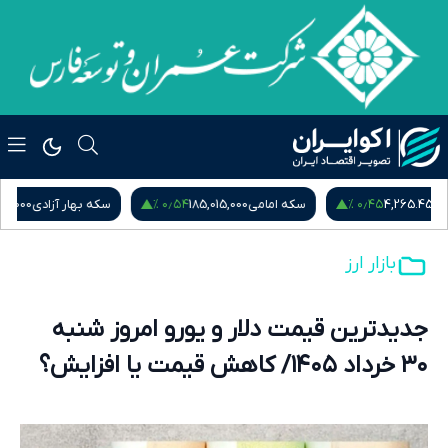
۰٫۱۲ %
۰٫۵۴ %
سکه امامی
185,015,000
سکه بهار آزادی
181,870,000
نیم
بازار ارز
جدیدترین قیمت دلار و یورو امروز شنبه
۳۰ خرداد ۱۴۰۵/ کاهش قیمت یا افزایش؟