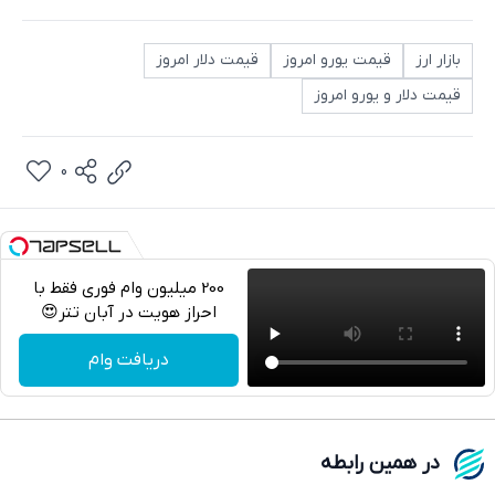
بازار ارز
قیمت یورو امروز
قیمت دلار امروز
قیمت دلار و یورو امروز
0
200 میلیون وام فوری فقط با
احراز هویت در آبان تتر😍
تلگرام
دریافت وام
واتساپ
فیسبوک
در همین رابطه
ایکس