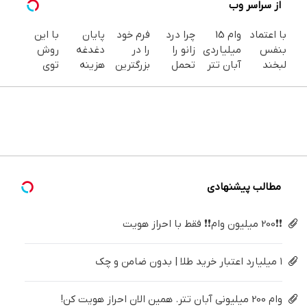
از سراسر وب
با اعتماد
وام 15
چرا درد
فرم خود
پایان
با این
بنفس
میلیاردی
زانو را
را در
دغدغه
روش
لبخند
آبان تتر
تحمل
بزرگترین
هزینه
توی
بزن (ژل
| فوری،
می‌کنی؟
جشنواره
های
خونه،سفیدی
سفیدکننده
فقط با
خیلی
ایمپلنت
دندان
و زیبایی
دندان40%تخفیف)
احراز
ساده
تهران پر
پزشکی با
دندوناتو
هویت
درمنزل
کنید ! |
پک
برگردون
درمانش
فقط ۲۵
سفید
(40%off)
کن
میلیون
کننده
خانگی
مطالب پیشنهادی
❗❗200 میلیون وام❗❗ فقط با احراز هویت
۱ میلیارد اعتبار خرید طلا | بدون ضامن و چک
وام 200 میلیونی آبان تتر. همین الان احراز هویت کن!