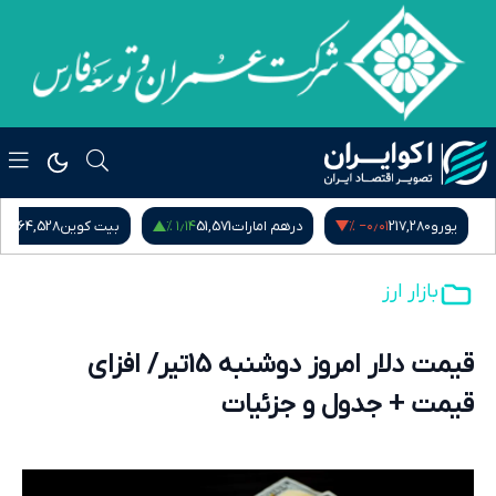
−۰٫۶۰ %
۱٫۱۴ %
‎−۰٫۰۱ %
یورو
217,280
درهم امارات
51,571
بیت کوین
64,528
بازار ارز
قیمت دلار امروز دوشنبه 15تیر/ افزای
قیمت + جدول و جزئیات