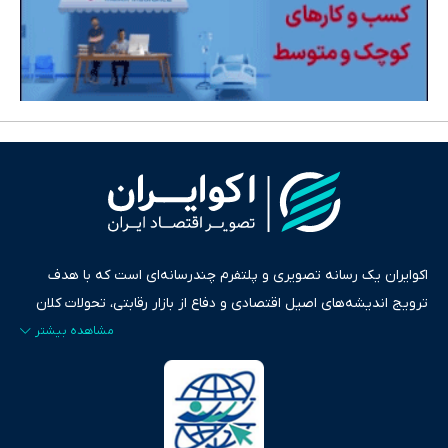
اکوایران یک رسانه تصویری و پلتفرم چندرسانه‌ای است که با هدف
ترویج اندیشه‌های اصیل اقتصادی و دفاع از بازار رقابتی، تحولات کلان
ایران و جهان را در قالب‌های ویدیو، پادکست، متن و گزارش‌های تحلیلی
پایش می‌کند. این رسانه به عنوان منبعی دقیق و قابل اعتماد، فراتر از
اطلاع‌رسانی صرف، به تبیین سیاست‌ها و کارکردهای بازارهای مالی،
سرمایه‌گذاری، تجارت و حوزه‌های نوظهور می‌پردازد. اکوایران با پایبندی
به اصول «انصاف، امانت و صداقت»، بستری برای انعکاس آراء متنوع