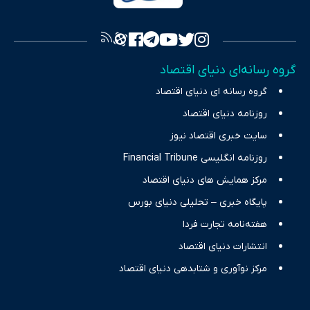
فراهم کرده و می‌کوشد با تفکیک حقایق مستند از ادعاهای بی‌اساس،
تصویری شفاف از واقعیت‌های اقتصادی ارائه دهد. ما در اکوایران با
تمرکز بر منافع اقتصاد رقابتی و آزادی انتخاب، راهکارهای چیرگی بر
گروه رسانه‌ای دنیای اقتصاد
چالش‌های فقر و بیکاری را جست‌وجو کرده و در کنار تحلیل آمارها،
گروه رسانه ای دنیای اقتصاد
نیازهای خبری مخاطبان در حوزه‌های اثرگذار بر اقتصاد را با رویکردی
حرفه‌ای و روزآمد پوشش می‌دهیم.
روزنامه دنیای اقتصاد
سایت خبری اقتصاد نیوز
روزنامه انگلیسی Financial Tribune
مرکز همایش های دنیای اقتصاد
پایگاه خبری – تحلیلی دنیای بورس
هفته‌نامه تجارت فردا
انتشارات دنیای اقتصاد
مرکز نوآوری و شتابدهی دنیای اقتصاد