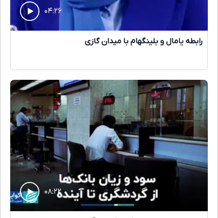
۰۴:۲۶
رابطه یامال و بلینگهام با میدان گازی
۰۸:۲۲