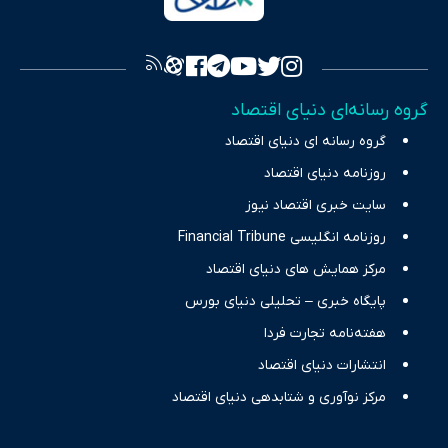
به اصول «انصاف، امانت و صداقت»، بستری برای انعکاس آراء متنوع
فراهم کرده و می‌کوشد با تفکیک حقایق مستند از ادعاهای بی‌اساس،
تصویری شفاف از واقعیت‌های اقتصادی ارائه دهد. ما در اکوایران با
تمرکز بر منافع اقتصاد رقابتی و آزادی انتخاب، راهکارهای چیرگی بر
گروه رسانه‌ای دنیای اقتصاد
چالش‌های فقر و بیکاری را جست‌وجو کرده و در کنار تحلیل آمارها،
گروه رسانه ای دنیای اقتصاد
نیازهای خبری مخاطبان در حوزه‌های اثرگذار بر اقتصاد را با رویکردی
حرفه‌ای و روزآمد پوشش می‌دهیم.
روزنامه دنیای اقتصاد
سایت خبری اقتصاد نیوز
روزنامه انگلیسی Financial Tribune
مرکز همایش های دنیای اقتصاد
پایگاه خبری – تحلیلی دنیای بورس
هفته‌نامه تجارت فردا
انتشارات دنیای اقتصاد
مرکز نوآوری و شتابدهی دنیای اقتصاد