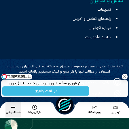
تماس با اکوایران
تبلیغات
راهنمای تماس و آدرس
درباره اکوایران
بیانیه مأموریت
کلیه حقوق مادی و معنوی محفوظ و متعلق به شبکه اینترنتی اکوایران می‌باشد و
استفاده از مطالب تنها با ذکر منبع و لینک مستقیم بلامانع است.
طراحی سایت خبری و خبرگزاری آسام
وام فوری 100 میلیون تومانی خرید طلا (بدون
ضامن)
دریافت وام💰
بهینه سازی و سئو؛ گروه رسانه ای دنیای اقتصاد
طراحی گرافیک و پیاده سازی؛ برآیند تجربه
پربیننده‌ها
تازه‌ترین‌ها
دسته بندی
تلویزیون