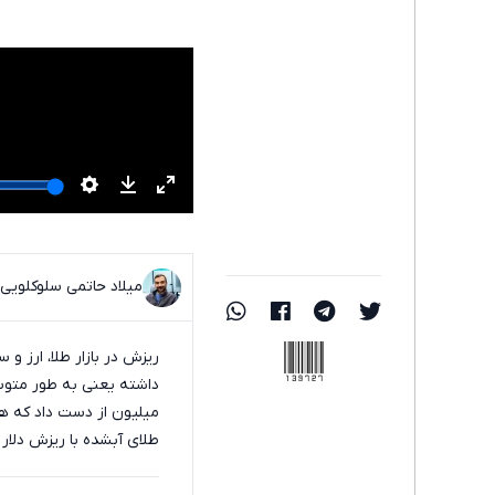
میلاد حاتمی سلوکلویی
139727
طلای آبشده با ریزش دلار همراهی 