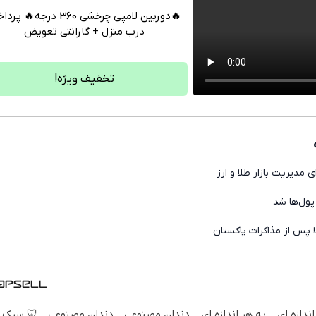
ین لامپی چرخشی 360 درجه🔥 پرداخت
درب منزل + گارانتی تعویض
تلگرام
واتساپ
تخفیف ویژه!
فیسبوک
ایکس
ترفندهای قدیمی برای مدی
طلای بورس
چرخش فاز دلار و طلا پس
 سبک و
دندان مصنوعی
دندان مصنوعی
به هر اندازه ای
به هر اند