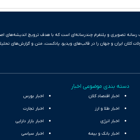
ک رسانه تصویری و پلتفرم چندرسانه‌ای است که با هدف ترویج اندیشه‌های اصیل
ولات کلان ایران و جهان را در قالب‌های ویدیو، پادکست، متن و گزارش‌های تحلیل
بعی دقیق و قابل اعتماد، فراتر از اطلاع‌رسانی صرف، به تبیین سیاست‌ها و کارک
ری، تجارت و حوزه‌های نوظهور می‌پردازد. اکوایران با پایبندی به اصول «انصاف
س آراء متنوع فراهم کرده و می‌کوشد با تفکیک حقایق مستند از ادعاهای بی‌اس
اقتصادی ارائه دهد. ما در اکوایران با تمرکز بر منافع اقتصاد رقابتی و آزادی انت
دسته بندی موضوعی اخبار
ر و بیکاری را جست‌وجو کرده و در کنار تحلیل آمارها، نیازهای خبری مخاطبان د
اخبار اقتصاد کلان
با رویکردی حرفه‌ای و روزآمد پوشش می‌دهیم.
اخبار بورس
اخبار طلا و ارز
اخبار تجارت
اخبار انرژی
اخبار بازار دارایی
اخبار بانک و بیمه
اخبار سیاسی