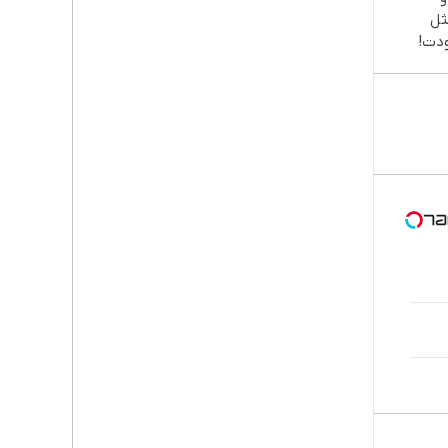
ثل
دت!
ن و
 📍