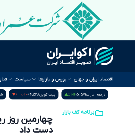
اقتصاد ایران و جهان
بورس و بازارها
سیاست
فناو
‎−۰٫۶۰ %
۱٫۱۴ %
‎−۰٫۰۱ %
217
درهم امارات
51,571
بیت کوین
64,528
شا
برنامه کف بازار
دست داد