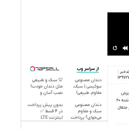
از سراسر وب
دخبر :
13972
دندان مصنوعی
🦷 سبک و طبیعی
سوئیسی | سبک،
مثل دندان خودت!
مقاوم، طبیعی!
نصب آسان و
یمت دلار 20 هزار تومان ریزش
ویزیت
پرداخت اقساطی 💳
داشته یعنی به طور متوسط هر روز 5 هزار تومان، همچنین قیمت سکه نسبت به چهارشنلبه هفته گذشته 20
دندان مصنوعی
بدون پیش پرداخت
رایگان+پرداخت
📍 تهران
ت هر مثقال
سبک و مقاوم
در 4 قسط ✅
اقساطی😍
می‌خوای؟ پرداخت
اینترنت LTE
اقساطی هم داریم!
پیشگامان + سیم