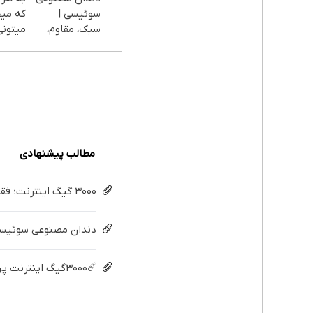
سوئیسی |
که می
سبک، مقاوم،
میتونی
طبیعی! ویزیت
بخری ا
رایگان+پرداخت
ات مح
اقساطی😍
کنی
مطالب پیشنهادی
3000 گیگ اینترنت؛ فقط ماهی 100 هزار تومان
دندان مصنوعی سوئیسی:
☄️3000گیگ اینترنت پرسرعت 6 ماههه فقط ماهی 100هزارتومان!!