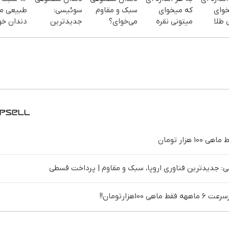
خوای
که میخوای
سبک و مقاوم
سوئیسی:
طبیعی م
 طلا
میتونی نقره
می‌خوای؟
جدیدترین
دندان خو
ز سرمایه
بخری از سرمایه
پرداخت
فناوری اروپا،
نصب آسا
افظت
ات محافظت
اقساطی هم
سبک و مقاوم |
پرداخت
کنی
داریم!😍 | 📍
پرداخت قسطی
اقساطی 
تهران
تهران
 جدیدترین فناوری اروپا، سبک و مقاوم | پرداخت قسطی