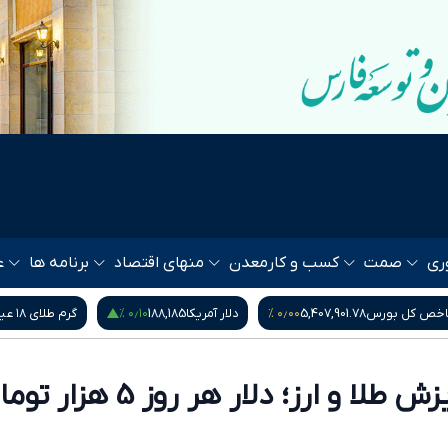
ری
صمت
کسب و کار
معدن
منهای اقتصاد
برنامه ها
ع
۰٫۱۰ %
۰٫۰۰ %
خص کل بورس
5,407,901.78
دلار آمریکا
188,185
گرم طلای ۱۸ عیار
چهارمین روز ریزش طلا و ارز؛ دلار هر روز 