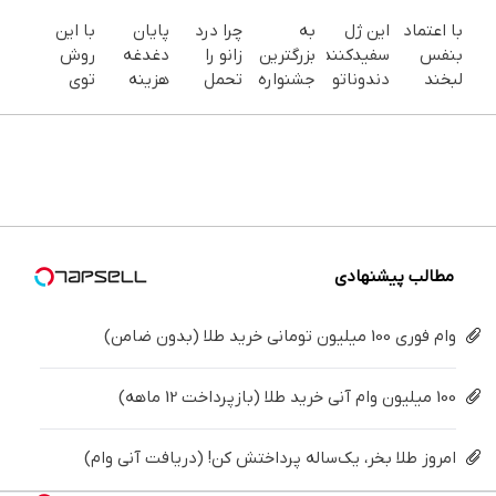
با اعتماد
این ژل
به
چرا درد
پایان
با این
بنفس
سفیدکننده
بزرگترین
زانو را
دغدغه
روش
لبخند
دندوناتو
جشنواره
تحمل
هزینه
توی
بزن (ژل
در حد
ایمپلنت
می‌کنی؟
های
خونه،سفیدی
سفیدکننده
لمینت
تهران
خیلی
دندان
و زیبایی
دندان40%تخفیف)
سفید
خوش
ساده
پزشکی با
دندوناتو
میکنه
اومدید! |
درمنزل
پک
برگردون
(40%تخفیف)
فقط ۲۵
درمانش
سفید
(40%off)
میلیون !
کن
کننده
خانگی
مطالب پیشنهادی
وام فوری 100 میلیون تومانی خرید طلا (بدون ضامن)
100 میلیون وام آنی خرید طلا (بازپرداخت 12 ماهه)
امروز طلا بخر، یک‌ساله پرداختش کن! (دریافت آنی وام)