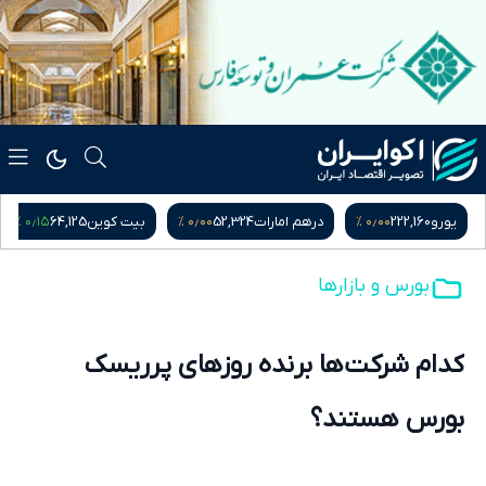
۰٫۱۵ %
۰٫۰۰ %
۰٫۰۰ %
یورو
222,160
درهم امارات
52,324
بیت کوین
64,125
بورس و بازارها
کدام شرکت‌ها برنده روزهای پرریسک
بورس هستند؟