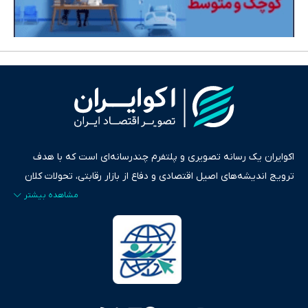
اکوایران یک رسانه تصویری و پلتفرم چندرسانه‌ای است که با هدف
ترویج اندیشه‌های اصیل اقتصادی و دفاع از بازار رقابتی، تحولات کلان
ایران و جهان را در قالب‌های ویدیو، پادکست، متن و گزارش‌های تحلیلی
پایش می‌کند. این رسانه به عنوان منبعی دقیق و قابل اعتماد، فراتر از
اطلاع‌رسانی صرف، به تبیین سیاست‌ها و کارکردهای بازارهای مالی،
سرمایه‌گذاری، تجارت و حوزه‌های نوظهور می‌پردازد. اکوایران با پایبندی
به اصول «انصاف، امانت و صداقت»، بستری برای انعکاس آراء متنوع
فراهم کرده و می‌کوشد با تفکیک حقایق مستند از ادعاهای بی‌اساس،