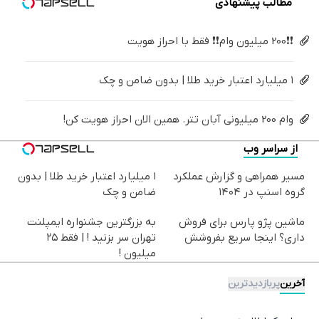
مطالب پیشنهادی
❗❗200 میلیون وام❗❗ فقط با احراز هویت
۱ میلیارد اعتبار خرید طلا | بدون ضامن و چک
وام 200 میلیونی آبان تتر. همین الان احراز هویت کن!
از سراسر وب
مسیر همراهی و گزارش عملکرد
۱ میلیارد اعتبار خرید طلا | بدون
گروه اسنپ در ۱۴۰۴
ضامن و چک
ماشین پژو پارس برای فروش
به بزرگترین جشنواره ایمپلنت
داری؟ اینجا سریع بفروشش
تهران سر بزنید ! | فقط ۲۵
میلیون !
آخرین
پربازدیدترین