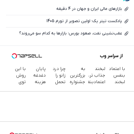
ایکس
بازارهای مالی ایران و جهان در 4 دقیقه
پادکست تیتر یک؛ اولین تصویر از تورم 1405
عقب‌نشینی نفت، صعود بورس؛ بازارها به کدام سو می‌روند؟
از سراسر وب
با اعتماد
لبخند
به
چرا درد
پایان
با این
بنفس
جذاب تر،
بزرگترین
زانو را
دغدغه
روش
لبخند
اعتمادبنفس
جشنواره
تحمل
هزینه
توی
بزن (ژل
بیشتر
ایمپلنت
می‌کنی؟
های
خونه،سفیدی
سفیدکننده
(تخفیف
تهران
خیلی
دندان
و زیبایی
دندان40%تخفیف)
تا
خوش
ساده
پزشکی با
دندوناتو
امشب)
اومدید! |
درمنزل
پک
برگردون
فقط ۲۵
درمانش
سفید
(40%off)
میلیون !
کن
کننده
خانگی