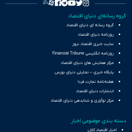
تصویری شفاف از واقعیت‌های اقتصادی ارائه دهد. ما در اکوایران با
تمرکز بر منافع اقتصاد رقابتی و آزادی انتخاب، راهکارهای چیرگی بر
گروه رسانه‌ای دنیای اقتصاد
چالش‌های فقر و بیکاری را جست‌وجو کرده و در کنار تحلیل آمارها،
گروه رسانه ای دنیای اقتصاد
نیازهای خبری مخاطبان در حوزه‌های اثرگذار بر اقتصاد را با رویکردی
حرفه‌ای و روزآمد پوشش می‌دهیم.
روزنامه دنیای اقتصاد
سایت خبری اقتصاد نیوز
روزنامه انگلیسی Financial Tribune
مرکز همایش های دنیای اقتصاد
پایگاه خبری – تحلیلی دنیای بورس
هفته‌نامه تجارت فردا
انتشارات دنیای اقتصاد
مرکز نوآوری و شتابدهی دنیای اقتصاد
دسته بندی موضوعی اخبار
اخبار اقتصاد کلان