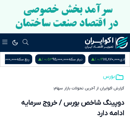
۰٫۹۵ %
۰٫۵۳ %
نیم سکه
95,000,000
ربع سکه
53,000,000
یورو
217,280
بورس
گزارش اکوایران از آخرین تحولات بازار سهام؛
دوپینگ شاخص بورس / خروج سرمایه
ادامه دارد