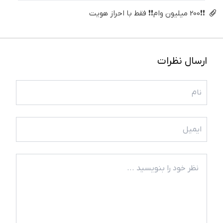
❗❗200 میلیون وام❗❗ فقط با احراز هویت
ارسال نظرات