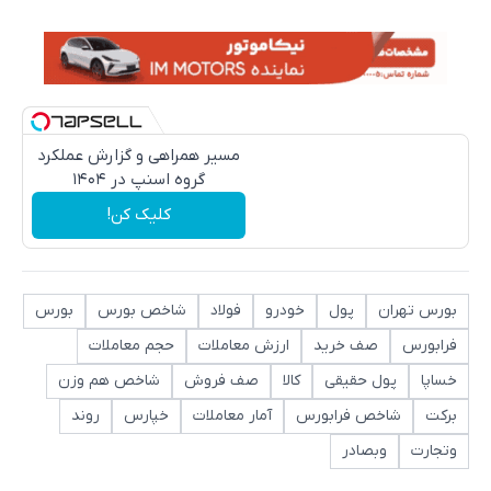
مسیر همراهی و گزارش عملکرد
گروه اسنپ در ۱۴۰۴
کلیک کن!
بورس تهران
پول
خودرو
فولاد
شاخص بورس
بورس
فرابورس
صف خرید
ارزش معاملات
حجم معاملات
خساپا
پول حقیقی
کالا
صف فروش
شاخص هم وزن
برکت
شاخص فرابورس
آمار معاملات
خپارس
روند
وتجارت
وبصادر