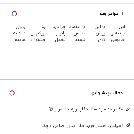
از سراسر وب
این
با این
با اعتماد
چرا درد
به
پایان
جعبه ی
روش
بنفس
زانو را
بزرگترین
دغدغه
جادویی
توی
لبخند
تحمل
جشنواره
هزینه
خنده رو
خونه،سفیدی
بزن (ژل
می‌کنی؟
ایمپلنت
های
رو لبات
و زیبایی
سفیدکننده
خیلی
تهران سر
دندان
حک
دندوناتو
دندان40%تخفیف)
ساده
بزنید ! |
پزشکی با
میکنه
برگردون
درمنزل
فقط ۲۵
پک
خرید40%تخفیف
(40%off)
درمانش
میلیون !
سفید
کن
کننده
خانگی
مطالب پیشنهادی
40 درصد سود سالانه❗ از تورم جا نمونی😲
۱ میلیارد اعتبار خرید طلا | بدون ضامن و چک