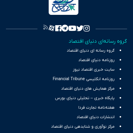
سرمایه‌گذاری، تجارت و حوزه‌های نوظهور می‌پردازد. اکوایران با پایبندی
به اصول «انصاف، امانت و صداقت»، بستری برای انعکاس آراء متنوع
فراهم کرده و می‌کوشد با تفکیک حقایق مستند از ادعاهای بی‌اساس،
تصویری شفاف از واقعیت‌های اقتصادی ارائه دهد. ما در اکوایران با
تمرکز بر منافع اقتصاد رقابتی و آزادی انتخاب، راهکارهای چیرگی بر
گروه رسانه‌ای دنیای اقتصاد
چالش‌های فقر و بیکاری را جست‌وجو کرده و در کنار تحلیل آمارها،
گروه رسانه ای دنیای اقتصاد
نیازهای خبری مخاطبان در حوزه‌های اثرگذار بر اقتصاد را با رویکردی
حرفه‌ای و روزآمد پوشش می‌دهیم.
روزنامه دنیای اقتصاد
سایت خبری اقتصاد نیوز
روزنامه انگلیسی Financial Tribune
مرکز همایش های دنیای اقتصاد
پایگاه خبری – تحلیلی دنیای بورس
هفته‌نامه تجارت فردا
انتشارات دنیای اقتصاد
مرکز نوآوری و شتابدهی دنیای اقتصاد