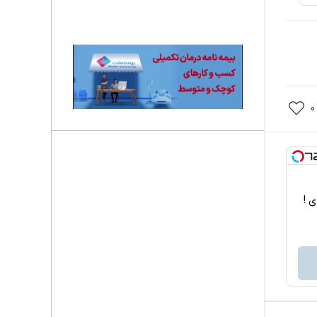
0
اربردی !