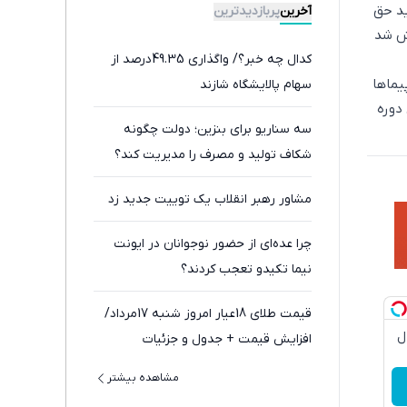
ید حق
آخرین
پربازدیدترین
اش شد
کدال چه خبر؟/ واگذاری 49.35درصد از
یماها
سهام پالایشگاه شازند
دوره
سه سناریو برای بنزین؛ دولت چگونه
شکاف تولید و مصرف را مدیریت کند؟
مشاور رهبر انقلاب یک توییت جدید زد
چرا عده‌ای از حضور نوجوانان در ایونت
نیما تکیدو تعجب کردند؟
قیمت طلای 18عیار امروز شنبه 17مرداد/
دچروک جلبک10سال
افزایش قیمت + جدول و جزئیات
مشاهده بیشتر