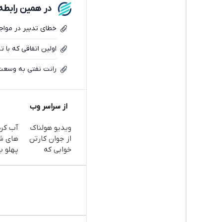
در همین رابطه
خطای تدبیر در موا
اولین اتفاقی که با ت
رانت نفتی به وسعت 3600 میلیارد دل
از سراسر وب
ویدیو هولناک
آب کر
از جوان کارتن
های ش
خوابی که
پهلو با
میلیاردر شد.
پودر
آموزش رایگان
جلبک(
با تخف