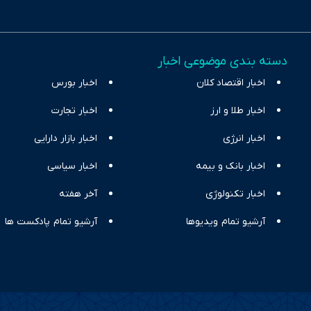
ری، تجارت و حوزه‌های نوظهور می‌پردازد. اکوایران با پایبندی به اصول «انصاف
س آراء متنوع فراهم کرده و می‌کوشد با تفکیک حقایق مستند از ادعاهای بی‌اس
اقتصادی ارائه دهد. ما در اکوایران با تمرکز بر منافع اقتصاد رقابتی و آزادی انت
دسته بندی موضوعی اخبار
ر و بیکاری را جست‌وجو کرده و در کنار تحلیل آمارها، نیازهای خبری مخاطبان د
اخبار اقتصاد کلان
با رویکردی حرفه‌ای و روزآمد پوشش می‌دهیم.
اخبار بورس
اخبار طلا و ارز
اخبار تجارت
اخبار انرژی
اخبار بازار دارایی
اخبار بانک و بیمه
اخبار سیاسی
اخبار تکنولوژی
آخر هفته
آرشیو تمام ویدیوها
آرشیو تمام پادکست ها