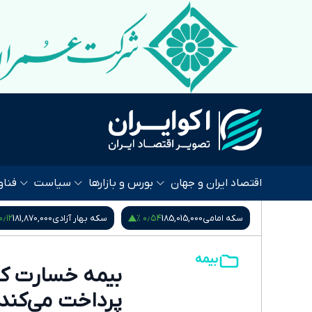
اقتصاد ایران و جهان
بورس و بازارها
سیاست
فناو
۰٫۵۳ %
۰٫۱۲ %
۰٫۵۴ %
185
سکه بهار آزادی
181,870,000
نیم سکه
95,000,000
بیمه
بیمه خسارت کش
پرداخت می‌کند