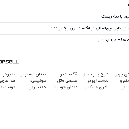
جهه با سه ریسک
نش‌زدایی بین‌المللی در اقتصاد ایران رخ می‌دهد
ار
دن چربی
هیچ چیز محال
🦷 سبک و
دندان مصنوعی
با پودر 
کم و
نیست! پودر
طبیعی مثل
سوئیسی:
هم هرچی
 این
لاغری جلبک با
دندان خودت!
جدیدترین
دوست دا
تخفیف
نصب آسان و
فناوری اروپا،
بخور هم
سفارش
منتظرته!
پرداخت
سبک و مقاوم |
هیکل با
یف ویژه)
اقساطی 💳 📍
پرداخت قسطی
لینک
تهران
خرید45%off