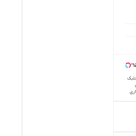
جلبک
ری
 خوش
ش/