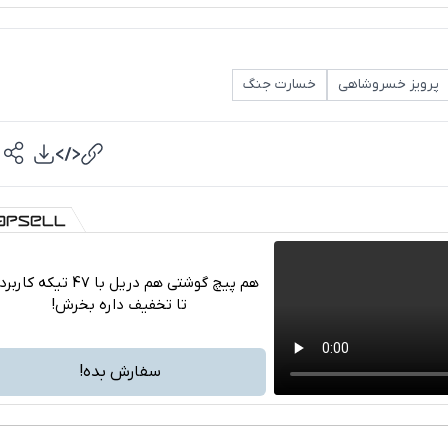
پرویز خسروشاهی
خسارت جنگ
هم پیچ گوشتی هم دریل با 47 تیکه ک
تا تخفیف داره بخرش!
تلگرام
واتساپ
سفارش بده!
فیسبوک
ایکس