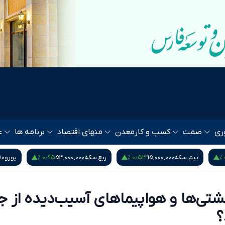
ری
صمت
کسب و کار
معدن
منهای اقتصاد
برنامه ها
ع
‎−۰٫۰۱ %
۰٫۹۵ %
ربع سکه
53,000,000
یورو
217,280
درهم امارات
1,571
تی‌ها و هواپیماهای آسیب‌دیده از جن
؟