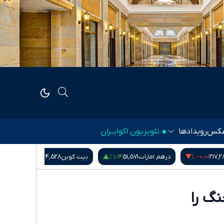
کس
رویدادها
تلویزیون اکوایــران
۰٫۰۰ %
‎−۰٫۶۰ %
۱٫۱۴ %
5
بیت کوین
64,528
شاخص کل بورس
5,407,901.78
گ را