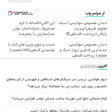
از سراسر وب
دندان مصنوعی سوئیسی | سبک،
این آقای58ساله با کرم
مقاوم، طبیعی! ویزیت
ضدچروک جلبک10سال جوان
رایگان+پرداخت اقساطی😍
شد(سفارش با تخفیف)
دندان مصنوعی سوئیسی:
شست و شوی چربی های کبد با
جدیدترین فناوری اروپا، سبک و
نوشیدنی گیاهی(55%تخفیف)
مقاوم | پرداخت قسطی
آخرین
پربازدیدترین
دیوار فولادین، بریدن سر، سیگنال‌های متناقض و فهرستی از گزینه‌های
نامحبوبِ روی میز؛ ترامپ تن به مصالحه بزرگ می‌دهد؟
الزام احتمالی اتاق امن؛ هزینه ساخت مسکن چقدر افزایش می‌یابد؟
ادعای تازه اسرائیل؛ ترامپ به‌دنبال توافق با ایران است