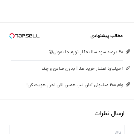
ساده
دندوناتو
دندان40%تخفیف)
بدون
بزنید ! |
پزشکی با
درمنزل
برگردون
سود و
فقط ۲۵
پک
درمانش
(40%off)
کارمزد!
میلیون !
سفید
کن
کننده
خانگی
مطالب پیشنهادی
40 درصد سود سالانه❗ از تورم جا نمونی😲
۱ میلیارد اعتبار خرید طلا | بدون ضامن و چک
وام 200 میلیونی آبان تتر. همین الان احراز هویت کن!
ارسال نظرات