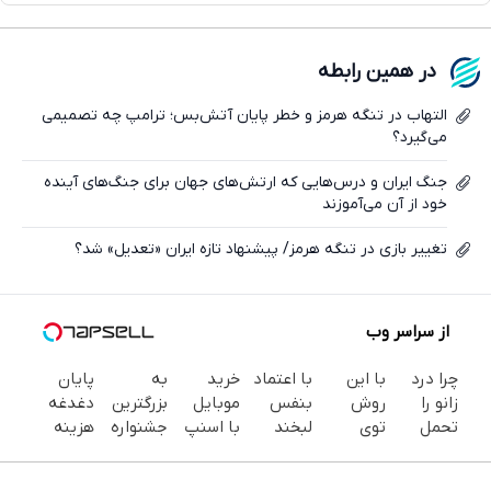
واتساپ
فیسبوک
در همین رابطه
ایکس
التهاب در تنگه هرمز و خطر پایان آتش‌بس؛ ترامپ چه تصمیمی
می‌گیرد؟
جنگ ایران و درس‌هایی که ارتش‌های جهان برای جنگ‌های آینده
خود از آن می‌آموزند
تغییر بازی در تنگه هرمز/ پیشنهاد تازه ایران «تعدیل» شد؟
از سراسر وب
چرا درد
با این
با اعتماد
خرید
به
پایان
زانو را
روش
بنفس
موبایل
بزرگترین
دغدغه
تحمل
توی
لبخند
با اسنپ
جشنواره
هزینه
می‌کنی؟
خونه،سفیدی
بزن (ژل
پی | در
ایمپلنت
های
خیلی
و زیبایی
سفیدکننده
۴ قسط
تهران سر
دندان