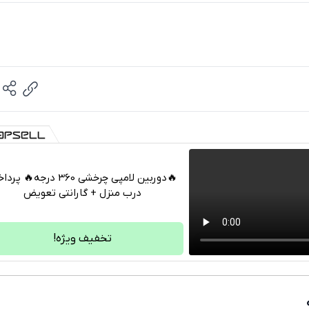
🔥دوربین لامپی چرخشی 360 درجه🔥 
درب منزل + گارانتی تعویض
تلگرام
واتساپ
تخفیف ویژه!
فیسبوک
ایکس