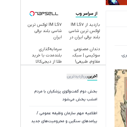
از سراسر وب
بازدید از IM LS7
IM LS7 لوکس ترین
لوکس ترین شاسی
شاسی بلند برقی
بلند برقی ایران در
ایران
باشگاه انقلاب
دندان مصنوعی
سرمایه‌گذاری
ری،
سوئیسی | سبک،
بلندمدت با خرید
مقاوم، طبیعی!
طلا از دیجی‌کالا
ویزیت
رایگان+پرداخت
آخرین
پربازدیدترین
اقساطی😍
بخش دوم گفت‌وگوی پزشکیان با مردم
امشب پخش می‌شود
اطلاعیه مهم سازمان وظیفه عمومی /
پیامدهای سنگین و محرومیت‌های جدید