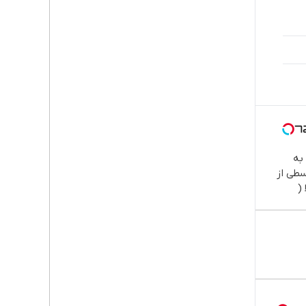
به
طی از
(
داخت 12