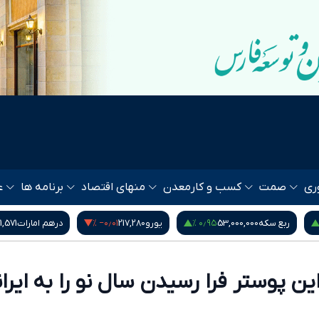
ری
صمت
کسب و کار
معدن
منهای اقتصاد
برنامه ها
ع
‎−۰٫۶۰ %
۱٫۱۴ %
‎−۰٫۰۱ %
یورو
217,280
درهم امارات
51,571
بیت کوین
64,528
ار این پوستر فرا رسیدن سال نو را به ایرا