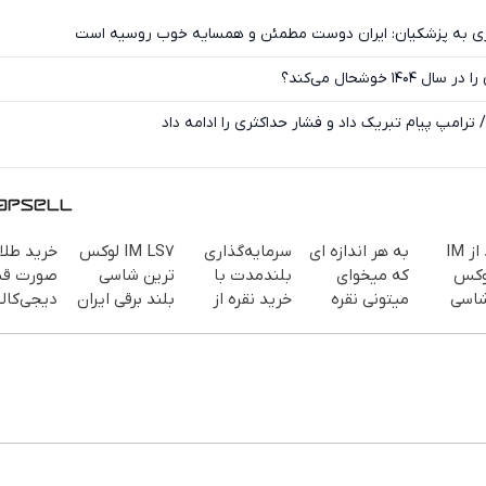
وزی به پزشکیان: ایران دوست مطمئن و همسایه خوب روسیه است
۱۴ خوشحال می‌کند؟
 ترامپ پیام تبریک داد و فشار حداکثری را ادامه داد
بازدید از IM
به هر اندازه ای
سرمایه‌گذاری
IM LS7 لوکس
خرید طلا 
 لوکس
که میخوای
بلندمدت با
ترین شاسی
صورت قس
شاسی
میتونی نقره
خرید نقره از
بلند برقی ایران
دیجی‌کالا 
قی ایران
بخری از سرمایه
دیجی‌کالا
پر
گاه
ات محافظت
ماهه )
کنی