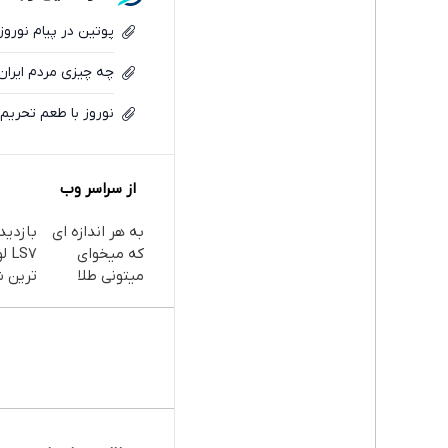
پوتین در پیام نور
چه چیزی مردم ایران را در سال ۰۴
نوروز با طعم تحریم/
از سراسر وب
به هر اندازه ای
که میخوای
LS7
میتونی طلا
ترین 
بخری از سرمایه
بلند بر
ات محافظت
در باش
کنی
انقلاب