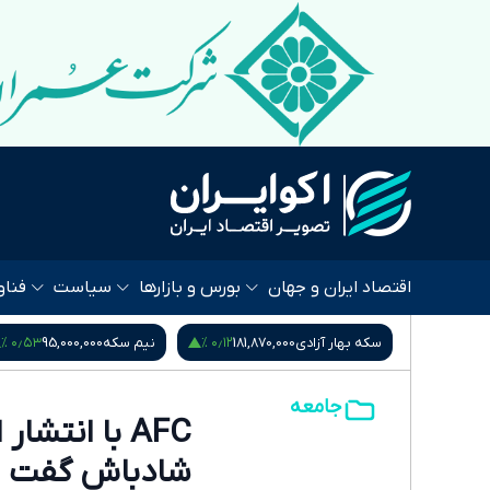
اقتصاد ایران و جهان
بورس و بازارها
سیاست
فناو
۰٫۹۵ %
۰٫۵۳ %
۰٫۱۲ %
181,8
نیم سکه
95,000,000
ربع سکه
53,000,000
جامعه
AFC با انتش
شادباش گفت