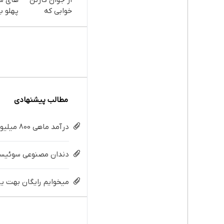
خوابی که
پهلو با
میلیاردر شد.
پودر
آموزش رایگان
جلبک(
با تخف
مطالب پیشنهادی
درآمد ماهی 800 میلیونی رویا نیست! امتحانش مجانیه😉
دندان مصنوعی سوئیسی:
میخوایم رایگان بهت یا