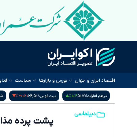
اقتصاد ایران و جهان
بورس و بازارها
سیاست
فناو
‎−۰٫۶۰ %
۱٫۱۴ %
‎−۰٫۰۱ %
217
درهم امارات
51,571
بیت کوین
64,528
شا
دیپلماسی
پشت پرده مذاک