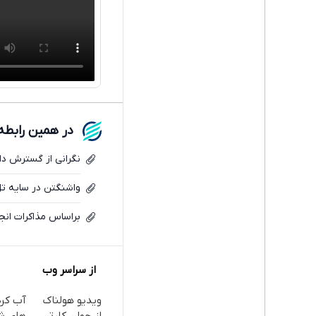
در همین رابطه
نگرانی از گسترش دای
واشنگتن در سایه تل
براساس مذاکرات انجا
از سراسر وب
ویدیو هولناک
آب کر
از جوان کارتن
های ش