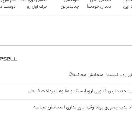
 این
دندان خودت!
جدیدترین
حرف اول رو
دوست دا
نصب آسان و
فناوری اروپا،
میزنه(تخفیف
بخور هم
سفارش
پرداخت
سبک و مقاوم |
ویژه تا امشب)
هیکل با
یف ویژه)
اقساطی 💳 📍
پرداخت قسطی
لینک
تهران
خرید45%off
 جدیدترین فناوری اروپا، سبک و مقاوم | پرداخت قسطی
د بدیم چجوری پولدارشی! باور نداری امتحانش مجانیه