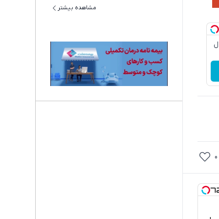
مشاهده بیشتر
دچروک جلبک10سال
0