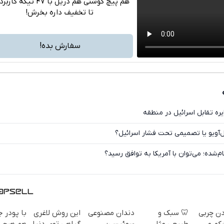
هم پیچ گوشتی هم دریل با 47 تیکه ک
تا تخفیف داره بخرش!
تلگرام
واتساپ
سفارش بده!
فیسبوک
ایکس
ره تقابل اسرائیل در منطقه
‌آویو یا تصمیمی تحت فشار اسرائیل؟
م‌شده؛ می‌توان با آمریکا به توافق رسید؟
دن چربی
🦷 سبک و
دندان مصنوعی
این روش لاغری
با پودر 
کم و
طبیعی مثل
سوئیسی:
گیاهی توی دنیا
هم هرچی