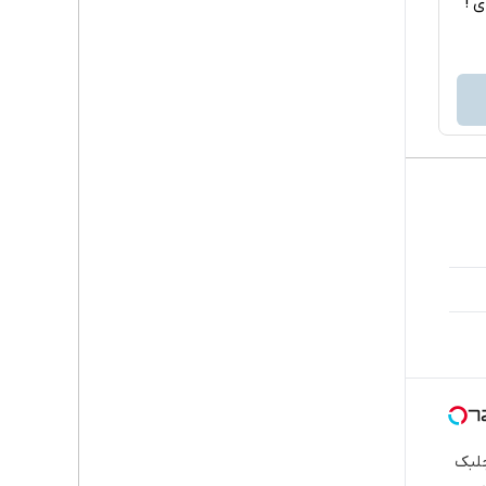
اربردی !
جلبک