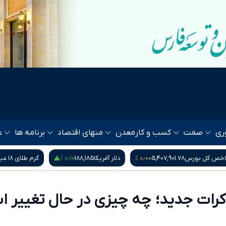
ری
صمت
کسب و کار
معدن
منهای اقتصاد
برنامه ها
ع
۰٫۱۰ %
۰٫۰۰ %
خص کل بورس
5,407,901.78
دلار آمریکا
188,185
گرم طلای ۱۸ عیار
رات جدید؛ چه چیزی در حال تغییر 