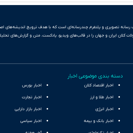
ک رسانه تصویری و پلتفرم چندرسانه‌ای است که با هدف ترویج اندیشه‌های اصیل
ولات کلان ایران و جهان را در قالب‌های ویدیو، پادکست، متن و گزارش‌های تحلیل
بعی دقیق و قابل اعتماد، فراتر از اطلاع‌رسانی صرف، به تبیین سیاست‌ها و کارک
ری، تجارت و حوزه‌های نوظهور می‌پردازد. اکوایران با پایبندی به اصول «انصاف
س آراء متنوع فراهم کرده و می‌کوشد با تفکیک حقایق مستند از ادعاهای بی‌اس
اقتصادی ارائه دهد. ما در اکوایران با تمرکز بر منافع اقتصاد رقابتی و آزادی انت
دسته بندی موضوعی اخبار
ر و بیکاری را جست‌وجو کرده و در کنار تحلیل آمارها، نیازهای خبری مخاطبان د
اخبار اقتصاد کلان
با رویکردی حرفه‌ای و روزآمد پوشش می‌دهیم.
اخبار بورس
اخبار طلا و ارز
اخبار تجارت
اخبار انرژی
اخبار بازار دارایی
اخبار بانک و بیمه
اخبار سیاسی
اخبار تکنولوژی
آخر هفته