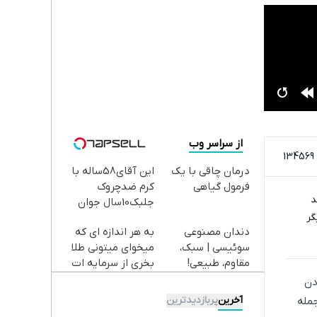
از سراسر وب
1
درمان چاقی با یک
این آقای58ساله با
فرمول گیاهی
کرم ضدچروک
د
جلبک10سال جوان
گر
شد(سفارش با
دندان مصنوعی
به هر اندازه ای که
تخفیف)
سوئیسی | سبک،
میخوای میتونی طلا
مقاوم، طبیعی!
بخری از سرمایه ات
ویزیت
محافظت کنی
دن
رایگان+پرداخت
آخرین
پربازدیدترین
جمله
اقساطی😍